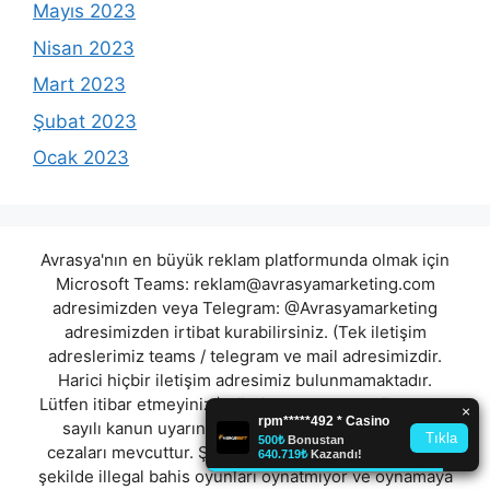
Mayıs 2023
Nisan 2023
Mart 2023
Şubat 2023
Ocak 2023
Avrasya'nın en büyük reklam platformunda olmak için
Microsoft Teams:
reklam@avrasyamarketing.com
adresimizden veya Telegram: @Avrasyamarketing
adresimizden irtibat kurabilirsiniz. (Tek iletişim
adreslerimiz teams / telegram ve mail adresimizdir.
Harici hiçbir iletişim adresimiz bulunmamaktadır.
Lütfen itibar etmeyiniz.) Türkiye yasalarına göre 7258
sayılı kanun uyarınca yasa dışı bahis oynamanın
cezaları mevcuttur. Şu an bulunduğunuz site hiç bir
şekilde illegal bahis oyunları oynatmıyor ve oynamaya