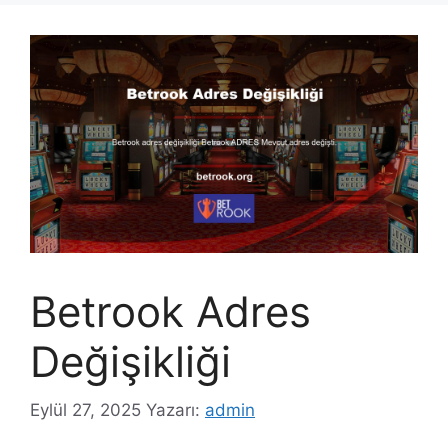
Betrook Adres
Değişikliği
Eylül 27, 2025
Yazarı:
admin