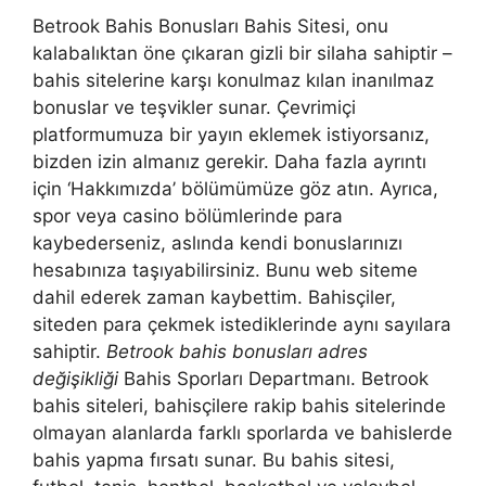
Betrook Bahis Bonusları Bahis Sitesi, onu
kalabalıktan öne çıkaran gizli bir silaha sahiptir –
bahis sitelerine karşı konulmaz kılan inanılmaz
bonuslar ve teşvikler sunar. Çevrimiçi
platformumuza bir yayın eklemek istiyorsanız,
bizden izin almanız gerekir. Daha fazla ayrıntı
için ‘Hakkımızda’ bölümümüze göz atın. Ayrıca,
spor veya casino bölümlerinde para
kaybederseniz, aslında kendi bonuslarınızı
hesabınıza taşıyabilirsiniz. Bunu web siteme
dahil ederek zaman kaybettim. Bahisçiler,
siteden para çekmek istediklerinde aynı sayılara
sahiptir.
Betrook bahis bonusları adres
değişikliği
Bahis Sporları Departmanı. Betrook
bahis siteleri, bahisçilere rakip bahis sitelerinde
olmayan alanlarda farklı sporlarda ve bahislerde
bahis yapma fırsatı sunar. Bu bahis sitesi,