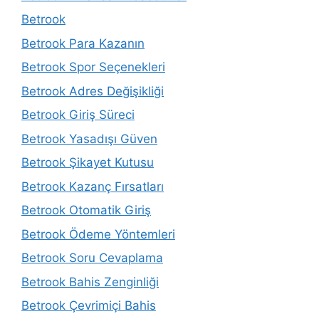
Betrook
Betrook Para Kazanın
Betrook Spor Seçenekleri
Betrook Adres Değişikliği
Betrook Giriş Süreci
Betrook Yasadışı Güven
Betrook Şikayet Kutusu
Betrook Kazanç Fırsatları
Betrook Otomatik Giriş
Betrook Ödeme Yöntemleri
Betrook Soru Cevaplama
Betrook Bahis Zenginliği
Betrook Çevrimiçi Bahis