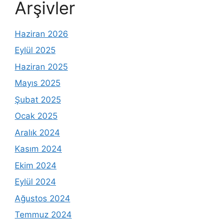
Arşivler
Haziran 2026
Eylül 2025
Haziran 2025
Mayıs 2025
Şubat 2025
Ocak 2025
Aralık 2024
Kasım 2024
Ekim 2024
Eylül 2024
Ağustos 2024
Temmuz 2024