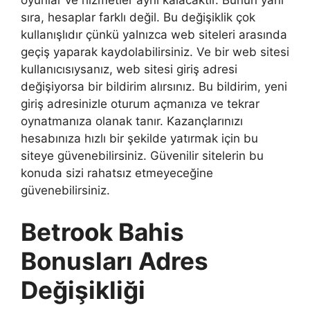
oyunlar ve hizmetler aynı kalacaktır. Bunun yanı
sıra, hesaplar farklı değil. Bu değişiklik çok
kullanışlıdır çünkü yalnızca web siteleri arasında
geçiş yaparak kaydolabilirsiniz. Ve bir web sitesi
kullanıcısıysanız, web sitesi giriş adresi
değişiyorsa bir bildirim alırsınız. Bu bildirim, yeni
giriş adresinizle oturum açmanıza ve tekrar
oynatmanıza olanak tanır. Kazançlarınızı
hesabınıza hızlı bir şekilde yatırmak için bu
siteye güvenebilirsiniz. Güvenilir sitelerin bu
konuda sizi rahatsız etmeyeceğine
güvenebilirsiniz.
Betrook Bahis
Bonusları Adres
Değişikliği