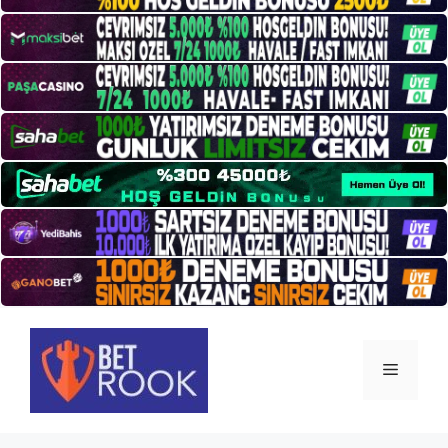
İçeriğe
atla
Menü