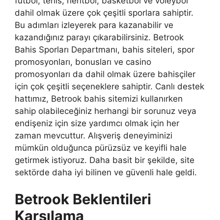
futbol, tenis, hentbol, basketbol ve voleybol
dahil olmak üzere çok çeşitli sporlara sahiptir.
Bu adımları izleyerek para kazanabilir ve
kazandığınız parayı çıkarabilirsiniz. Betrook
Bahis Sporları Departmanı, bahis siteleri, spor
promosyonları, bonusları ve casino
promosyonları da dahil olmak üzere bahisçiler
için çok çeşitli seçeneklere sahiptir. Canlı destek
hattımız, Betrook bahis sitemizi kullanırken
sahip olabileceğiniz herhangi bir sorunuz veya
endişeniz için size yardımcı olmak için her
zaman mevcuttur. Alışveriş deneyiminizi
mümkün olduğunca pürüzsüz ve keyifli hale
getirmek istiyoruz. Daha basit bir şekilde, site
sektörde daha iyi bilinen ve güvenli hale geldi.
Betrook Beklentileri
Karşılama