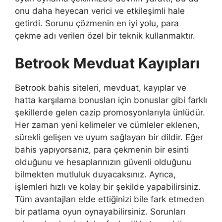
onu daha heyecan verici ve etkileşimli hale
getirdi. Sorunu çözmenin en iyi yolu, para
çekme adı verilen özel bir teknik kullanmaktır.
Betrook Mevduat Kayıpları
Betrook bahis siteleri, mevduat, kayıplar ve
hatta karşılama bonusları için bonuslar gibi farklı
şekillerde gelen cazip promosyonlarıyla ünlüdür.
Her zaman yeni kelimeler ve cümleler eklenen,
sürekli gelişen ve uyum sağlayan bir dildir. Eğer
bahis yapıyorsanız, para çekmenin bir esinti
olduğunu ve hesaplarınızın güvenli olduğunu
bilmekten mutluluk duyacaksınız. Ayrıca,
işlemleri hızlı ve kolay bir şekilde yapabilirsiniz.
Tüm avantajları elde ettiğinizi bile fark etmeden
bir patlama oyun oynayabilirsiniz. Sorunları