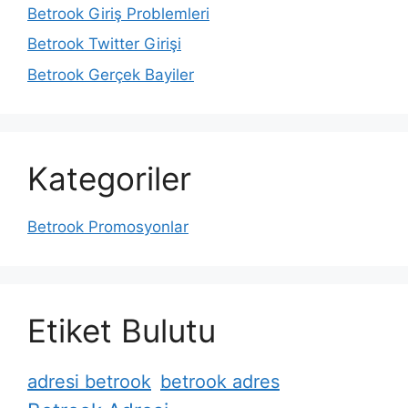
Betrook Giriş Problemleri
Betrook Twitter Girişi
Betrook Gerçek Bayiler
Kategoriler
Betrook Promosyonlar
Etiket Bulutu
adresi betrook
betrook adres