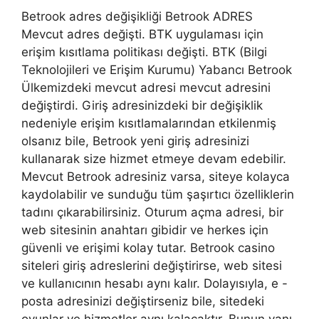
Betrook adres değişikliği Betrook ADRES
Mevcut adres değişti. BTK uygulaması için
erişim kısıtlama politikası değişti. BTK (Bilgi
Teknolojileri ve Erişim Kurumu) Yabancı Betrook
Ülkemizdeki mevcut adresi mevcut adresini
değiştirdi. Giriş adresinizdeki bir değişiklik
nedeniyle erişim kısıtlamalarından etkilenmiş
olsanız bile, Betrook yeni giriş adresinizi
kullanarak size hizmet etmeye devam edebilir.
Mevcut Betrook adresiniz varsa, siteye kolayca
kaydolabilir ve sunduğu tüm şaşırtıcı özelliklerin
tadını çıkarabilirsiniz. Oturum açma adresi, bir
web sitesinin anahtarı gibidir ve herkes için
güvenli ve erişimi kolay tutar. Betrook casino
siteleri giriş adreslerini değiştirirse, web sitesi
ve kullanıcının hesabı aynı kalır. Dolayısıyla, e -
posta adresinizi değiştirseniz bile, sitedeki