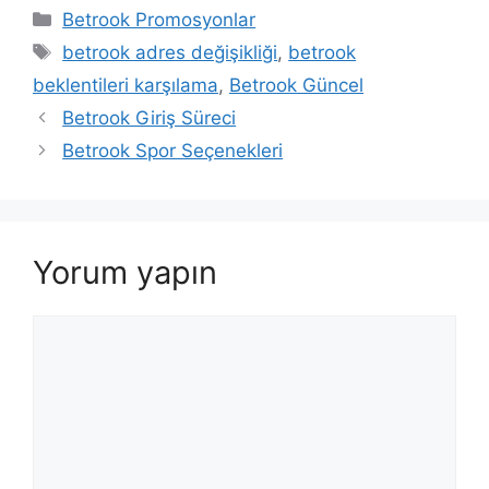
Kategoriler
Betrook Promosyonlar
Etiketler
betrook adres değişikliği
,
betrook
beklentileri karşılama
,
Betrook Güncel
Betrook Giriş Süreci
Betrook Spor Seçenekleri
Yorum yapın
Yorum