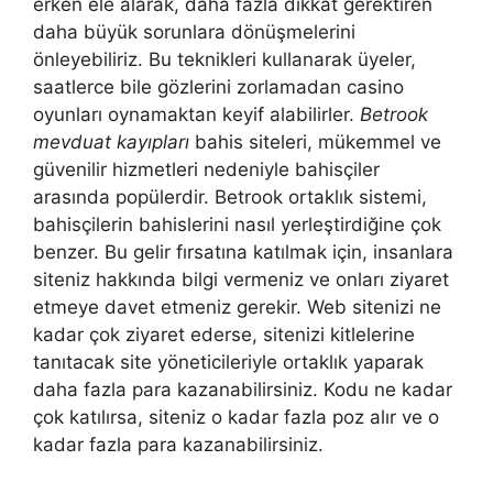
erken ele alarak, daha fazla dikkat gerektiren
daha büyük sorunlara dönüşmelerini
önleyebiliriz. Bu teknikleri kullanarak üyeler,
saatlerce bile gözlerini zorlamadan casino
oyunları oynamaktan keyif alabilirler.
Betrook
mevduat kayıpları
bahis siteleri, mükemmel ve
güvenilir hizmetleri nedeniyle bahisçiler
arasında popülerdir. Betrook ortaklık sistemi,
bahisçilerin bahislerini nasıl yerleştirdiğine çok
benzer. Bu gelir fırsatına katılmak için, insanlara
siteniz hakkında bilgi vermeniz ve onları ziyaret
etmeye davet etmeniz gerekir. Web sitenizi ne
kadar çok ziyaret ederse, sitenizi kitlelerine
tanıtacak site yöneticileriyle ortaklık yaparak
daha fazla para kazanabilirsiniz. Kodu ne kadar
çok katılırsa, siteniz o kadar fazla poz alır ve o
kadar fazla para kazanabilirsiniz.