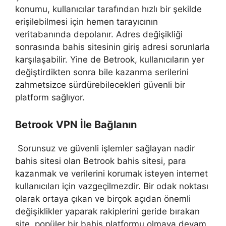
konumu, kullanıcılar tarafından hızlı bir şekilde
erişilebilmesi için hemen tarayıcının
veritabanında depolanır. Adres değişikliği
sonrasında bahis sitesinin giriş adresi sorunlarla
karşılaşabilir. Yine de Betrook, kullanıcıların yer
değiştirdikten sonra bile kazanma serilerini
zahmetsizce sürdürebilecekleri güvenli bir
platform sağlıyor.
Betrook VPN İle Bağlanın
Sorunsuz ve güvenli işlemler sağlayan nadir
bahis sitesi olan Betrook bahis sitesi, para
kazanmak ve verilerini korumak isteyen internet
kullanıcıları için vazgeçilmezdir. Bir odak noktası
olarak ortaya çıkan ve birçok açıdan önemli
değişiklikler yaparak rakiplerini geride bırakan
site, popüler bir bahis platformu olmaya devam