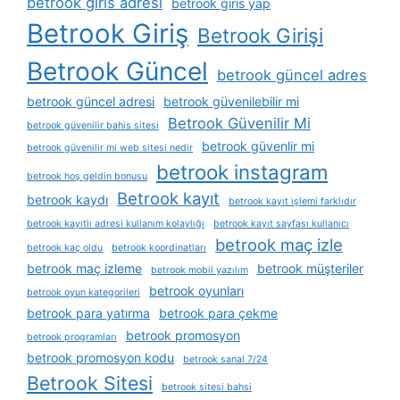
betrook giris adresi
betrook giris yap
Betrook Giriş
Betrook Girişi
Betrook Güncel
betrook güncel adres
betrook güncel adresi
betrook güvenilebilir mi
Betrook Güvenilir Mi
betrook güvenilir bahis sitesi
betrook güvenlir mi
betrook güvenilir mi web sitesi nedir
betrook instagram
betrook hoş geldin bonusu
Betrook kayıt
betrook kaydı
betrook kayıt i̇şlemi farklıdır
betrook kayıtlı adresi kullanım kolaylığı
betrook kayıt sayfası kullanıcı
betrook maç izle
betrook kaç oldu
betrook koordinatları
betrook maç izleme
betrook müşteriler
betrook mobil yazılım
betrook oyunları
betrook oyun kategorileri
betrook para yatırma
betrook para çekme
betrook promosyon
betrook programları
betrook promosyon kodu
betrook sanal 7/24
Betrook Sitesi
betrook sitesi bahsi