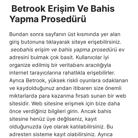
Betrook Erişim Ve Bahis
Yapma Prosedürü
Bundan sonra sayfanın üst kısmında yer alan
giriş butonuna tıklayarak siteye erişebilirsiniz.
seobahis erişim ve bahis yapma prosedürü
ev
adresini bulmak çok basit. Kullanıcılar iyi
organize edilmiş bir veritabanı aracılığıyla
internet tarayıcılarına rahatlıkla erişebilirler.
Ayrıca Betrook, yüksek riskli oyunlara odaklanan
ve kaydolduğunuz andan itibaren size önemli
miktarlarda para kazanma fırsatı sunan bir web
sitesidir. Web sitesine erişmek için bize daha
önce verdiğiniz bilgileri girin. Ancak bahis
sitesine henüz üye değilseniz, kayıt
olduğunuzda üye olarak katılabilirsiniz. Bu
adresten sisteme kayıt olabilirsiniz. Ayrıca