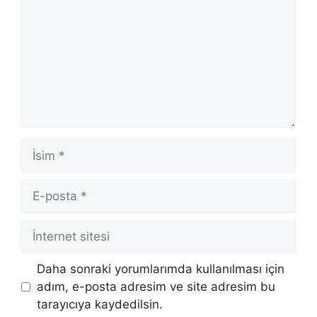
İsim
E-
posta
İnternet
sitesi
Daha sonraki yorumlarımda kullanılması için
adım, e-posta adresim ve site adresim bu
tarayıcıya kaydedilsin.