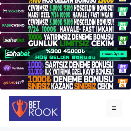
İçeriğe
atla
Menü