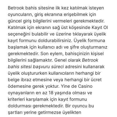
Betrook bahis sitesine ilk kez katılmak isteyen
oyuncuların, giriş ekranına erişebilmek için
güncel giriş bilgilerini vermeleri gerekmektedir.
Katılmak için ekranın sağ üst köşesinde Kayıt Ol
seçeneğini bulabilir ve üzerine tıklayarak üyelik
kayıt formunu doldurabilirsiniz. Üyelik formuna
başlamak için kullanıcı adı ve şifre oluşturmanız
gerekmektedir. Son eylem, bahisçinizin kişisel
bilgilerini sağlamaktır. Genel olarak
Betrook
bahis sitesi başvuru süreci
adresini kullanarak
üyelik oluştururken kullanıcıların herhangi bir
belge ibraz etmesine veya herhangi bir ücret
ödemesine gerek yoktur. Yine de Casino
oynayanların en az 18 yaşında olması ve
kriterleri karşılamak için kayıt formunu
doldurması gerekmektedir. Bir oyuncu bu
şartları yerine getirmezse üyelikten