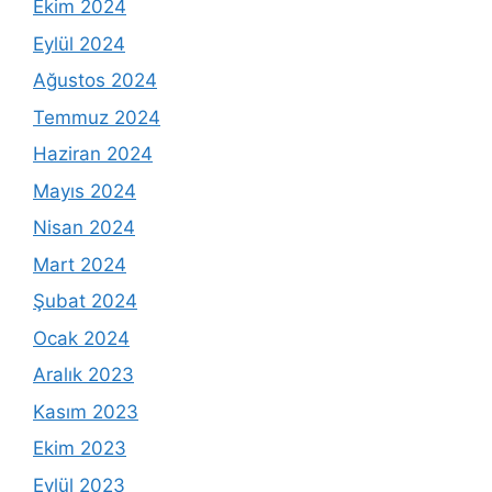
Ekim 2024
Eylül 2024
Ağustos 2024
Temmuz 2024
Haziran 2024
Mayıs 2024
Nisan 2024
Mart 2024
Şubat 2024
Ocak 2024
Aralık 2023
Kasım 2023
Ekim 2023
Eylül 2023