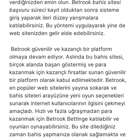
verdiğinizden emin olun.
Betrook bahis sitesi
başvuru süreci
kayıt olduktan sonra sisteme
giriş yaparak ileri düzey yarışmalara
katılabilirsiniz. Bu yöntemi uygulayarak yine de
web sitenizden gelir elde edebilirsiniz.
Betrook güvenilir ve kazançlı bir platform
olmaya devam ediyor. Aslında bu bahis sitesi,
birçok alanda başarı göstermiş ve para
kazanmak için kazançlı fırsatlar sunan güvenilir
bir platform olarak kabul edilmektedir. Betrook,
en popüler web sitelerini yayına sokarak ve
bahis siteleri arayüzüne yeni oyun seçenekleri
sunarak internet kullanıcılarının ilgisini çekmeyi
amaçladı. Hızlı ve fazla uğraşmadan para
kazanmak için Betrook Bettinge katılabilir ve
oyunları oynayabilirsiniz. Bu site dilediğiniz
zaman bahis yapmanıza olanak sağlamakta ve