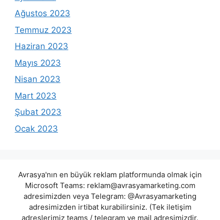
Ağustos 2023
Temmuz 2023
Haziran 2023
Mayıs 2023
Nisan 2023
Mart 2023
Şubat 2023
Ocak 2023
Avrasya'nın en büyük reklam platformunda olmak için
Microsoft Teams:
reklam@avrasyamarketing.com
adresimizden veya Telegram: @Avrasyamarketing
adresimizden irtibat kurabilirsiniz. (Tek iletişim
adreslerimiz teams / telegram ve mail adresimizdir.