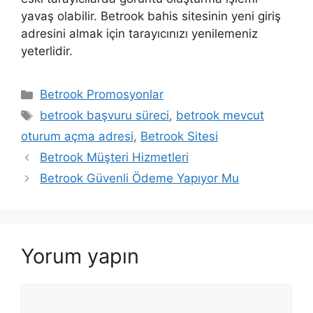
yavaş olabilir. Betrook bahis sitesinin yeni giriş
adresini almak için tarayıcınızı yenilemeniz
yeterlidir.
Kategoriler
Betrook Promosyonlar
Etiketler
betrook başvuru süreci
,
betrook mevcut
oturum açma adresi
,
Betrook Sitesi
Betrook Müşteri Hizmetleri
Betrook Güvenli Ödeme Yapıyor Mu
Yorum yapın
Yorum