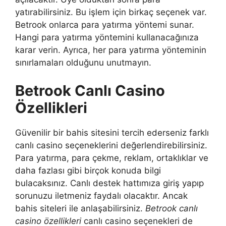
yatırabilirsiniz. Bu işlem için birkaç seçenek var.
Betrook onlarca para yatırma yöntemi sunar.
Hangi para yatırma yöntemini kullanacağınıza
karar verin. Ayrıca, her para yatırma yönteminin
sınırlamaları olduğunu unutmayın.
Betrook Canlı Casino
Özellikleri
Güvenilir bir bahis sitesini tercih ederseniz farklı
canlı casino seçeneklerini değerlendirebilirsiniz.
Para yatırma, para çekme, reklam, ortaklıklar ve
daha fazlası gibi birçok konuda bilgi
bulacaksınız. Canlı destek hattımıza giriş yapıp
sorunuzu iletmeniz faydalı olacaktır. Ancak
bahis siteleri ile anlaşabilirsiniz.
Betrook canlı
casino özellikleri
canlı casino seçenekleri de