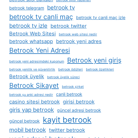
betrook spor haberleri
betrook tv
betrook telegram
betrook tv canli maç
betrook tv canli maç izle
betrook tv izle
betrook twitter
Betrook Web Sitesi
betrook web sitesi nedir
betrook whatsapp
betrook yeni adres
Betrook Yeni Adresi
Betrook yeni giriş
betrook yeni adresimdeki kuponum
betrook yenilik ve güvenilirlik
betrook ödülleri
betrook özellikleri
Betrook üyelik
betrook üyelik süreci
Betrook Şikayet
betrook şirket
canli betrook
betrook şu anki adresi nedir
casino sitesi betrook
girisi betrook
giris yap betrook
güncel adresi betrook
kayit betrook
güncel betrook
mobil betrook
twitter betrook