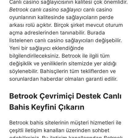
Canlı casino sağlayıcısının kalitesi çok önemlidir.
Betrook canlı casino sağlayıcı
canlı casino
oyunlarının kalitesinde sağlayıcıların perde
arkası rolü açıktır. Birçok şirket mevcut oturum
açma adreslerinden tanınabilir. Burada
listelenen canlı casino sağlayıcıları değişebilir.
Yeni bir sağlayıcı eklendiğinde
bilgilendirileceksiniz. Betrook ile ilgili tüm
değişiklik ve yeniliklerin sitemizde yer aldığı
söylenebilir. Bahisçilerin tüm tekliflerden ve
sorunlardan haberdar olmaları garanti edilir.
Betrook Çevrimiçi Destek Canlı
Bahis Keyfini Çıkarın
Betrook bahis sitelerinin müşteri hizmetleri ile
çeşitli iletişim kanalları üzerinden sohbet