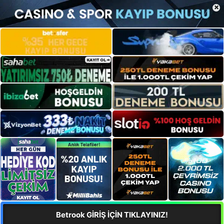
×
Betrook GİRİŞ İÇİN TIKLAYINIZ!