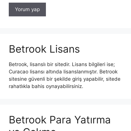
Betrook Lisans
Betrook, lisanslı bir sitedir. Lisans bilgileri ise;
Curacao lisansı altında lisanslanmıştır. Betrook
sitesine güvenli bir şekilde giriş yapabilir, sitede
rahatlıkla bahis oynayabilirsiniz.
Betrook Para Yatırma