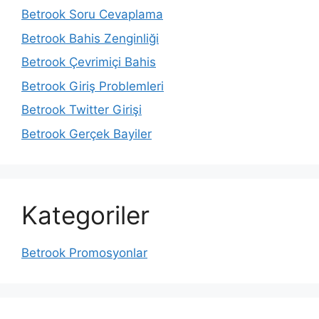
Betrook Soru Cevaplama
Betrook Bahis Zenginliği
Betrook Çevrimiçi Bahis
Betrook Giriş Problemleri
Betrook Twitter Girişi
Betrook Gerçek Bayiler
Kategoriler
Betrook Promosyonlar