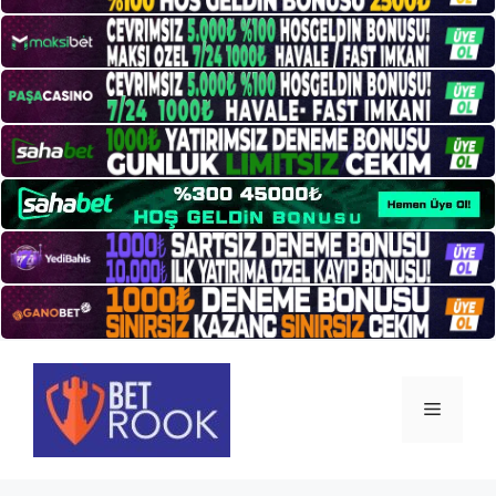
İçeriğe
atla
Menü