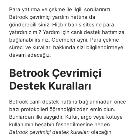
Para yatırma ve çekme ile ilgili sorularınızı
Betrook çevrimiçi yardım hattına da
gönderebilirsiniz. Hiçbir bahis sitesine para
yatırdınız mı? Yardım için canlı destek hattımıza
bağlanabilirsiniz. Ödemeler aynı. Para çekme
süreci ve kuralları hakkında sizi bilgilendirmeye
devam edeceğiz.
Betrook Çevrimiçi
Destek Kuralları
Betrook canlı destek hattına bağlanmadan önce
bazı protokolleri öğrendiğinizden emin olun.
Bunlardan ilki saygıdır. Küfür, argo veya kötüye
kullanımın hesabın feshedilmesine neden
Betrook çevrimiçi destek kuralları
olacağını