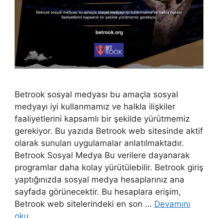
Betrook sosyal medyası bu amaçla sosyal
medyayı iyi kullanmamız ve halkla ilişkiler
faaliyetlerini kapsamlı bir şekilde yürütmemiz
gerekiyor. Bu yazıda Betrook web sitesinde aktif
olarak sunulan uygulamalar anlatılmaktadır.
Betrook Sosyal Medya Bu verilere dayanarak
programlar daha kolay yürütülebilir. Betrook giriş
yaptığınızda sosyal medya hesaplarınız ana
sayfada görünecektir. Bu hesaplara erişim,
Betrook web sitelerindeki en son …
Devamını
oku…