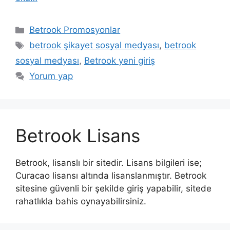
Kategoriler
Betrook Promosyonlar
Etiketler
betrook şikayet sosyal medyası
,
betrook
sosyal medyası
,
Betrook yeni giriş
Yorum yap
Betrook Lisans
Betrook, lisanslı bir sitedir. Lisans bilgileri ise;
Curacao lisansı altında lisanslanmıştır. Betrook
sitesine güvenli bir şekilde giriş yapabilir, sitede
rahatlıkla bahis oynayabilirsiniz.