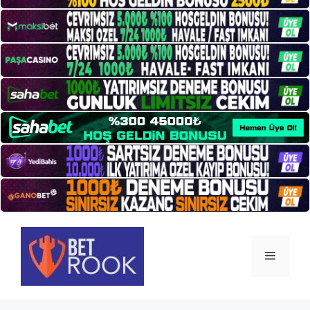
İçeriğe
atla
Menü