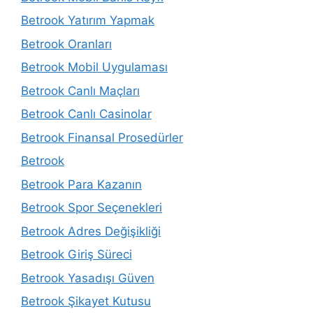
Betrook Yatırım Yapmak
Betrook Oranları
Betrook Mobil Uygulaması
Betrook Canlı Maçları
Betrook Canlı Casinolar
Betrook Finansal Prosedürler
Betrook
Betrook Para Kazanın
Betrook Spor Seçenekleri
Betrook Adres Değişikliği
Betrook Giriş Süreci
Betrook Yasadışı Güven
Betrook Şikayet Kutusu