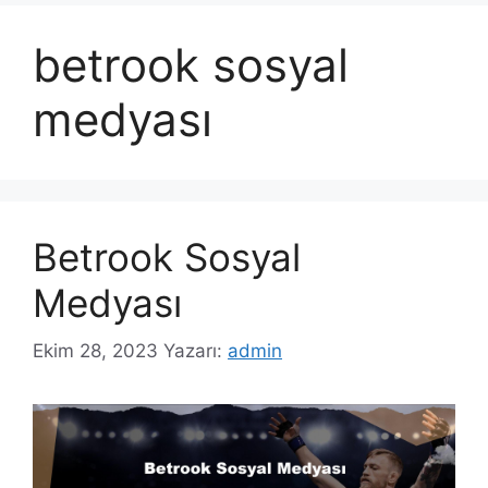
betrook sosyal
medyası
Betrook Sosyal
Medyası
Ekim 28, 2023
Yazarı:
admin