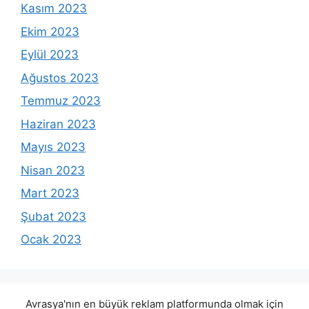
Kasım 2023
Ekim 2023
Eylül 2023
Ağustos 2023
Temmuz 2023
Haziran 2023
Mayıs 2023
Nisan 2023
Mart 2023
Şubat 2023
Ocak 2023
Avrasya'nın en büyük reklam platformunda olmak için