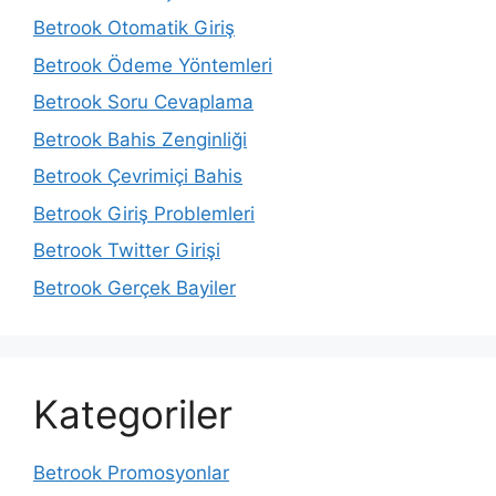
Betrook Otomatik Giriş
Betrook Ödeme Yöntemleri
Betrook Soru Cevaplama
Betrook Bahis Zenginliği
Betrook Çevrimiçi Bahis
Betrook Giriş Problemleri
Betrook Twitter Girişi
Betrook Gerçek Bayiler
Kategoriler
Betrook Promosyonlar