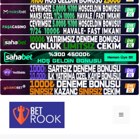
İçeriğe
atla
Menü