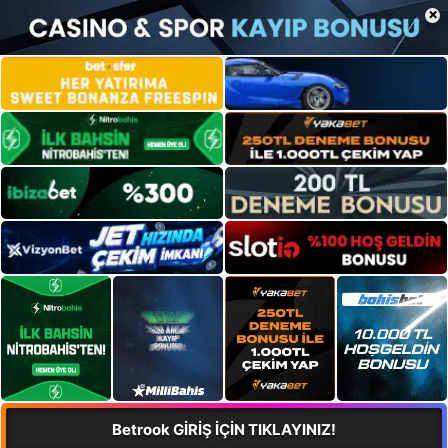
×
Betrook GİRİŞ İÇİN TIKLAYINIZ!