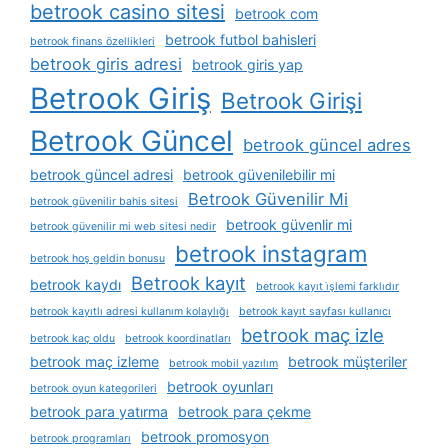
betrook casino sitesi
betrook com
betrook futbol bahisleri
betrook finans özellikleri
betrook giris adresi
betrook giris yap
Betrook Giriş
Betrook Girişi
Betrook Güncel
betrook güncel adres
betrook güncel adresi
betrook güvenilebilir mi
Betrook Güvenilir Mi
betrook güvenilir bahis sitesi
betrook güvenlir mi
betrook güvenilir mi web sitesi nedir
betrook instagram
betrook hoş geldin bonusu
Betrook kayıt
betrook kaydı
betrook kayıt i̇şlemi farklıdır
betrook kayıtlı adresi kullanım kolaylığı
betrook kayıt sayfası kullanıcı
betrook maç izle
betrook kaç oldu
betrook koordinatları
betrook maç izleme
betrook müşteriler
betrook mobil yazılım
betrook oyunları
betrook oyun kategorileri
betrook para yatırma
betrook para çekme
betrook promosyon
betrook programları