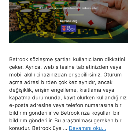
Betrook sözleşme şartları kullanıcıların dikkatini
çeker. Ayrıca, web sitesine tabletinizden veya
mobil akıllı cihazınızdan erişebilirsiniz. Oturum
açma adresi birden çok kez aynıdır, ancak
değişiklik, erişim engelleme, kısıtlama veya
kapatma durumunda, kayıt olurken kullandığınız
e-posta adresine veya telefon numarasına bir
bildirim gönderilir ve Betrook rıza koşulları bir
bildirim gönderilir. Bu araştırılması gereken bir
konudur. Betrook üye …
Devamını oku…