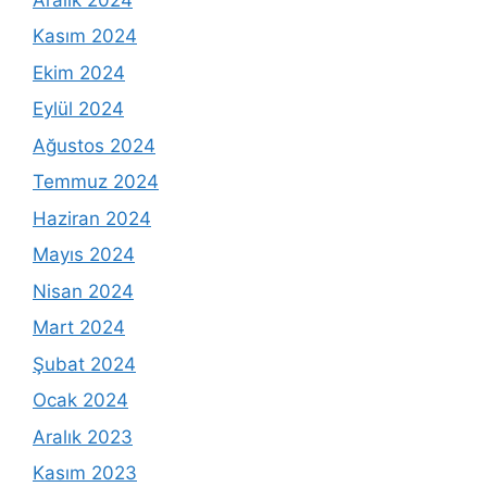
Kasım 2024
Ekim 2024
Eylül 2024
Ağustos 2024
Temmuz 2024
Haziran 2024
Mayıs 2024
Nisan 2024
Mart 2024
Şubat 2024
Ocak 2024
Aralık 2023
Kasım 2023