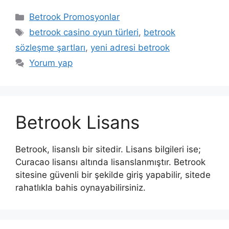
Kategoriler
Betrook Promosyonlar
Etiketler
betrook casino oyun türleri
,
betrook
sözleşme şartları
,
yeni adresi betrook
Yorum yap
Betrook Lisans
Betrook, lisanslı bir sitedir. Lisans bilgileri ise;
Curacao lisansı altında lisanslanmıştır. Betrook
sitesine güvenli bir şekilde giriş yapabilir, sitede
rahatlıkla bahis oynayabilirsiniz.