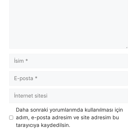
İsim
E-
posta
İnternet
sitesi
Daha sonraki yorumlarımda kullanılması için
adım, e-posta adresim ve site adresim bu
tarayıcıya kaydedilsin.