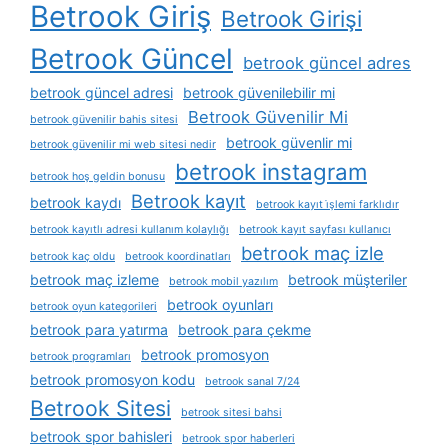
Betrook Giriş
Betrook Girişi
Betrook Güncel
betrook güncel adres
betrook güncel adresi
betrook güvenilebilir mi
Betrook Güvenilir Mi
betrook güvenilir bahis sitesi
betrook güvenlir mi
betrook güvenilir mi web sitesi nedir
betrook instagram
betrook hoş geldin bonusu
Betrook kayıt
betrook kaydı
betrook kayıt i̇şlemi farklıdır
betrook kayıtlı adresi kullanım kolaylığı
betrook kayıt sayfası kullanıcı
betrook maç izle
betrook kaç oldu
betrook koordinatları
betrook maç izleme
betrook müşteriler
betrook mobil yazılım
betrook oyunları
betrook oyun kategorileri
betrook para yatırma
betrook para çekme
betrook promosyon
betrook programları
betrook promosyon kodu
betrook sanal 7/24
Betrook Sitesi
betrook sitesi bahsi
betrook spor bahisleri
betrook spor haberleri