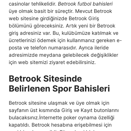
casinolar tehlikelidir.
Betrook futbol bahisleri
üye olmak basit bir süreçtir. Mevcut Betrook
web sitesine girdiğinizde Betrook Giriş
bölümünü göreceksiniz. Artık yeni bir Betrook
giriş adresiniz var. Bu, kulübümüze katılmak ve
ücretlerinizi ödemek için kullanmanız gereken e-
posta ve telefon numarasıdır. Ayrıca ileride
adresimizde meydana gelebilecek değişiklikler
için web sitemizi ziyaret edebilirsiniz.
Betrook Sitesinde
Belirlenen Spor Bahisleri
Betrook sitesine ulaşmak ve üye olmak için
sayfanın üst kısmında Giriş ve Kayıt butonlarını
bulacaksınız.İnternette poker oynama özelliği
kapatıldı. Betrook hesabına erişebilmesi için