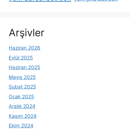
Arşivler
Haziran 2026
Eylül 2025
Haziran 2025
Mayıs 2025
Şubat 2025
Ocak 2025
Aralık 2024
Kasım 2024
Ekim 2024