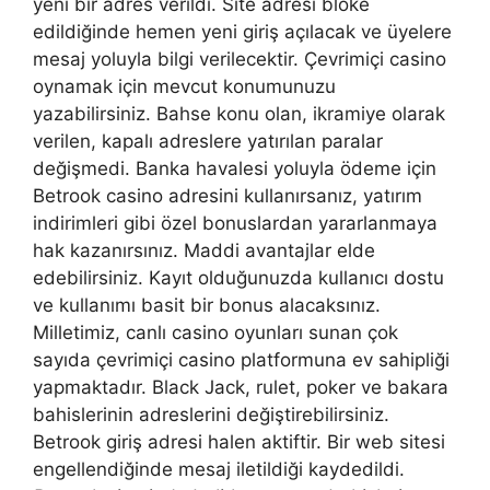
yeni bir adres verildi. Site adresi bloke
edildiğinde hemen yeni giriş açılacak ve üyelere
mesaj yoluyla bilgi verilecektir. Çevrimiçi casino
oynamak için mevcut konumunuzu
yazabilirsiniz. Bahse konu olan, ikramiye olarak
verilen, kapalı adreslere yatırılan paralar
değişmedi. Banka havalesi yoluyla ödeme için
Betrook casino adresini kullanırsanız, yatırım
indirimleri gibi özel bonuslardan yararlanmaya
hak kazanırsınız. Maddi avantajlar elde
edebilirsiniz. Kayıt olduğunuzda kullanıcı dostu
ve kullanımı basit bir bonus alacaksınız.
Milletimiz, canlı casino oyunları sunan çok
sayıda çevrimiçi casino platformuna ev sahipliği
yapmaktadır. Black Jack, rulet, poker ve bakara
bahislerinin adreslerini değiştirebilirsiniz.
Betrook giriş adresi halen aktiftir. Bir web sitesi
engellendiğinde mesaj iletildiği kaydedildi.