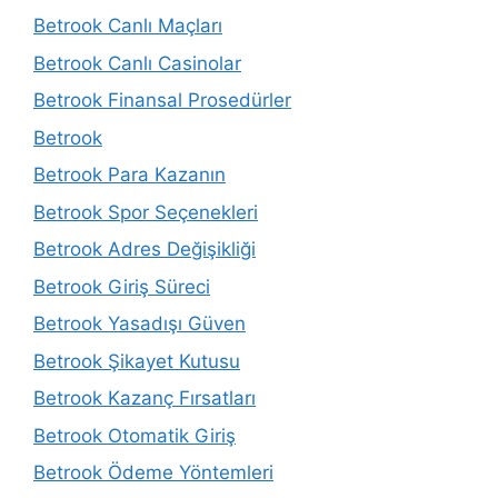
Betrook Canlı Maçları
Betrook Canlı Casinolar
Betrook Finansal Prosedürler
Betrook
Betrook Para Kazanın
Betrook Spor Seçenekleri
Betrook Adres Değişikliği
Betrook Giriş Süreci
Betrook Yasadışı Güven
Betrook Şikayet Kutusu
Betrook Kazanç Fırsatları
Betrook Otomatik Giriş
Betrook Ödeme Yöntemleri