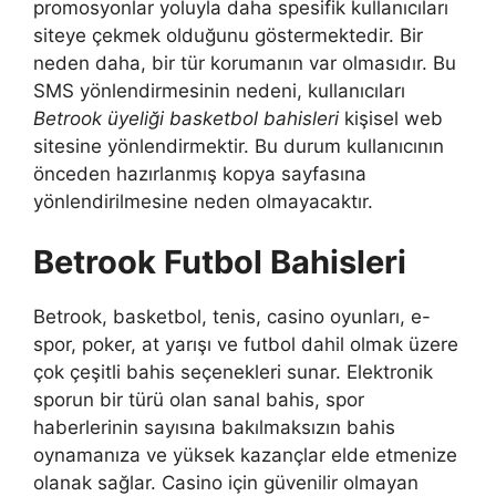
promosyonlar yoluyla daha spesifik kullanıcıları
siteye çekmek olduğunu göstermektedir. Bir
neden daha, bir tür korumanın var olmasıdır. Bu
SMS yönlendirmesinin nedeni, kullanıcıları
Betrook üyeliği basketbol bahisleri
kişisel web
sitesine yönlendirmektir. Bu durum kullanıcının
önceden hazırlanmış kopya sayfasına
yönlendirilmesine neden olmayacaktır.
Betrook Futbol Bahisleri
Betrook, basketbol, ​​tenis, casino oyunları, e-
spor, poker, at yarışı ve futbol dahil olmak üzere
çok çeşitli bahis seçenekleri sunar. Elektronik
sporun bir türü olan sanal bahis, spor
haberlerinin sayısına bakılmaksızın bahis
oynamanıza ve yüksek kazançlar elde etmenize
olanak sağlar. Casino için güvenilir olmayan