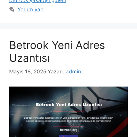
betrook yasadışı güven
Yorum yap
Betrook Yeni Adres
Uzantısı
Mayıs 18, 2025
Yazarı:
admin