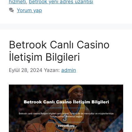
hizmeti
,
betrook yeni adres uzantısı
Yorum yap
Betrook Canlı Casino
İletişim Bilgileri
Eylül 28, 2024
Yazarı:
admin