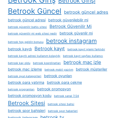
Betrook Girişi
Betrook Güncel
betrook güncel adres
betrook güncel adresi
betrook güvenilebilir mi
Betrook Güvenilir Mi
betrook güvenilir bahis sitesi
betrook güvenlir mi
betrook güvenilir mi web sitesi nedir
betrook instagram
betrook hoş geldin bonusu
Betrook kayıt
betrook kaydı
betrook kayıt i̇şlemi farklıdır
betrook kayıtlı adresi kullanım kolaylığı
betrook kayıt sayfası kullanıcı
betrook maç izle
betrook kaç oldu
betrook koordinatları
betrook maç izleme
betrook müşteriler
betrook mobil yazılım
betrook oyunları
betrook oyun kategorileri
betrook para yatırma
betrook para çekme
betrook promosyon
betrook programları
betrook promosyon kodu
betrook sanal 7/24
Betrook Sitesi
betrook sitesi bahsi
betrook spor bahisleri
betrook spor haberleri
betrook tv
betrook telegram