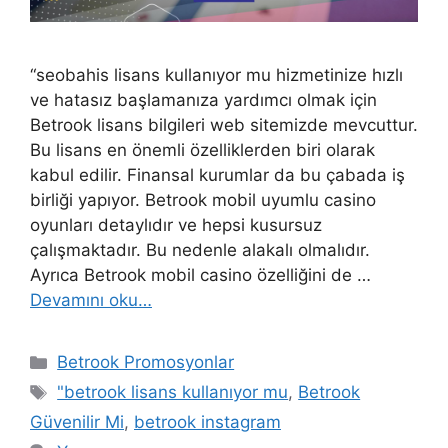
“seobahis lisans kullanıyor mu hizmetinize hızlı
ve hatasız başlamanıza yardımcı olmak için
Betrook lisans bilgileri web sitemizde mevcuttur.
Bu lisans en önemli özelliklerden biri olarak
kabul edilir. Finansal kurumlar da bu çabada iş
birliği yapıyor. Betrook mobil uyumlu casino
oyunları detaylıdır ve hepsi kusursuz
çalışmaktadır. Bu nedenle alakalı olmalıdır.
Ayrıca Betrook mobil casino özelliğini de …
Devamını oku…
Kategoriler
Betrook Promosyonlar
Etiketler
"betrook lisans kullanıyor mu
,
Betrook
Güvenilir Mi
,
betrook instagram