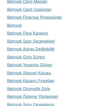
Betrook Canlı Maçları
Betrook Canlı Casinolar
Betrook Finansal Prosedürler
Betrook
Betrook Para Kazanın
Betrook Spor Seçenekleri
Betrook Adres Değişikliği
Betrook Giriş Süreci
Betrook Yasadışı Güven
Betrook Şikayet Kutusu
Betrook Kazanç Fırsatları
Betrook Otomatik Giriş
Betrook Ödeme Yöntemleri
Betrook Soru Cevaplama