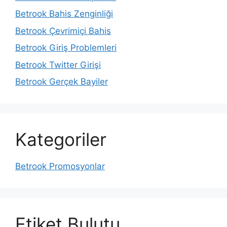
Betrook Bahis Zenginliği
Betrook Çevrimiçi Bahis
Betrook Giriş Problemleri
Betrook Twitter Girişi
Betrook Gerçek Bayiler
Kategoriler
Betrook Promosyonlar
Etiket Bulutu