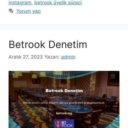
instagram
,
betrook üyelik süreci
Yorum yap
Betrook Denetim
Aralık 27, 2023
Yazarı:
admin