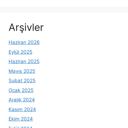
Arşivler
Haziran 2026
Eylül 2025
Haziran 2025
Mayıs 2025
Şubat 2025
Ocak 2025
Aralık 2024
Kasım 2024
Ekim 2024