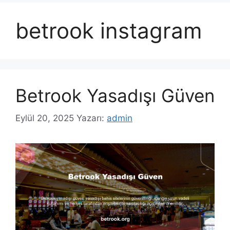
betrook instagram
Betrook Yasadışı Güven
Eylül 20, 2025
Yazarı:
admin