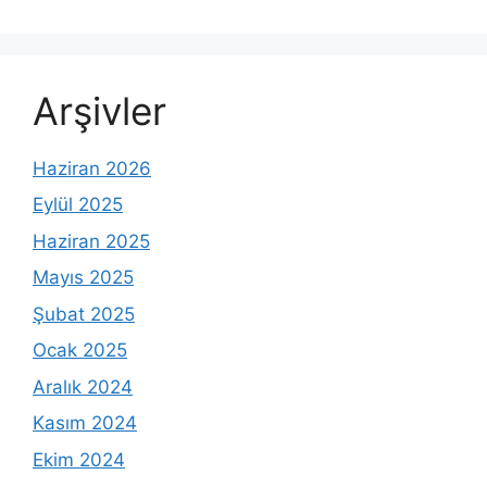
Arşivler
Haziran 2026
Eylül 2025
Haziran 2025
Mayıs 2025
Şubat 2025
Ocak 2025
Aralık 2024
Kasım 2024
Ekim 2024