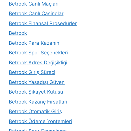
Betrook Canlı Maçları
Betrook Canlı Casinolar
Betrook Finansal Prosedürler
Betrook
Betrook Para Kazanın
Betrook Spor Seçenekleri
Betrook Adres Değişikliği
Betrook Giriş Süreci
Betrook Yasadışı Güven
Betrook Şikayet Kutusu
Betrook Kazanç Fırsatları
Betrook Otomatik Giriş
Betrook Ödeme Yöntemleri