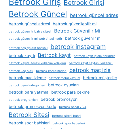
Betrook Giriş
Betrook Girişi
Betrook Güncel
betrook güncel adres
betrook güncel adresi
betrook güvenilebilir mi
Betrook Güvenilir Mi
betrook güvenilir bahis sitesi
betrook güvenlir mi
betrook güvenilir mi web sitesi nedir
betrook instagram
betrook hoş geldin bonusu
Betrook kayıt
betrook kaydı
betrook kayıt i̇şlemi farklıdır
betrook kayıtlı adresi kullanım kolaylığı
betrook kayıt sayfası kullanıcı
betrook maç izle
betrook kaç oldu
betrook koordinatları
betrook maç izleme
betrook müşteriler
betrook mobil yazılım
betrook oyunları
betrook oyun kategorileri
betrook para yatırma
betrook para çekme
betrook promosyon
betrook programları
betrook promosyon kodu
betrook sanal 7/24
Betrook Sitesi
betrook sitesi bahsi
betrook spor bahisleri
betrook spor haberleri