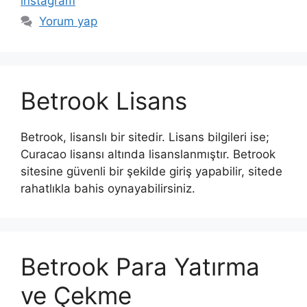
instagram
Yorum yap
Betrook Lisans
Betrook, lisanslı bir sitedir. Lisans bilgileri ise;
Curacao lisansı altında lisanslanmıştır. Betrook
sitesine güvenli bir şekilde giriş yapabilir, sitede
rahatlıkla bahis oynayabilirsiniz.
Betrook Para Yatırma
ve Çekme