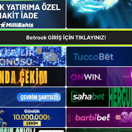
Betrook GİRİŞ İÇİN TIKLAYINIZ!