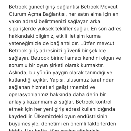
Betrook güncel giriş bağlantısı Betrook Mevcut
Oturum Açma Bağlantısı, her satın alma için en
yakın adresi belirtmenizi sağlayan arka
siparişlerde yüksek teklifler sağlar. En son adres
hakkındaki bilgimiz, etkili iletişim kurma
yeteneğimizle de bağlantılıdır. Lütfen mevcut
Betrook giriş adresinizi güvenli bir şekilde
sağlayın. Betrook birincil amacı kendini olgun ve
sorumlu bir oyun şirketi olarak kurmaktır.
Aslında, bu yönün yaygın olarak tanındığı ve
kutlandığı açıktır. Yapısı, ulusumuz tarafından
sağlanan hizmetleri geliştirmemizi ve
operasyonlarımız hakkında daha derin bir
anlayış kazanmamızı sağlar. Betrook kontrol
etmek için her yeni giriş adresi kullanıldığında
kaydedilir. Ülkemizdeki oyun endüstrisinin
büyümesiyle, denetimi en önemli faktörlerden