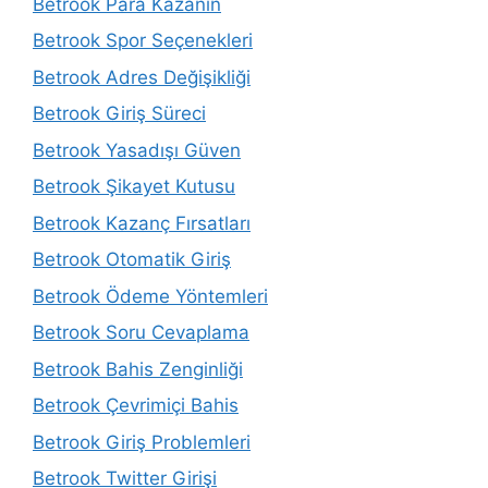
Betrook Para Kazanın
Betrook Spor Seçenekleri
Betrook Adres Değişikliği
Betrook Giriş Süreci
Betrook Yasadışı Güven
Betrook Şikayet Kutusu
Betrook Kazanç Fırsatları
Betrook Otomatik Giriş
Betrook Ödeme Yöntemleri
Betrook Soru Cevaplama
Betrook Bahis Zenginliği
Betrook Çevrimiçi Bahis
Betrook Giriş Problemleri
Betrook Twitter Girişi