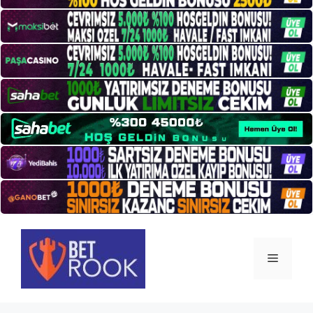
İçeriğe
atla
Menü