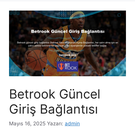
Betrook Güncel
Giriş Bağlantısı
Mayıs 16, 2025
Yazarı:
admin