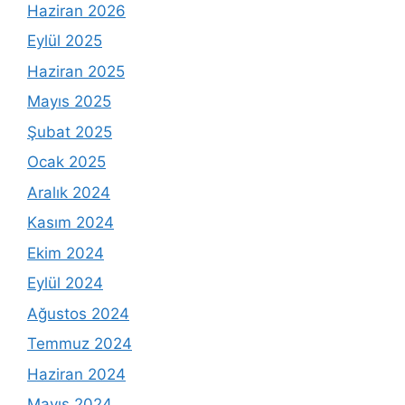
Haziran 2026
Eylül 2025
Haziran 2025
Mayıs 2025
Şubat 2025
Ocak 2025
Aralık 2024
Kasım 2024
Ekim 2024
Eylül 2024
Ağustos 2024
Temmuz 2024
Haziran 2024
Mayıs 2024