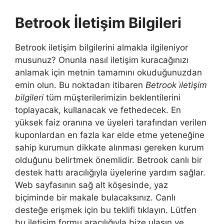
Betrook İletişim Bilgileri
Betrook iletişim bilgilerini almakla ilgileniyor
musunuz? Onunla nasıl iletişim kuracağınızı
anlamak için metnin tamamını okuduğunuzdan
emin olun. Bu noktadan itibaren
Betrook i̇letişim
bilgileri
tüm müşterilerimizin beklentilerini
toplayacak, kullanacak ve fethedecek. En
yüksek faiz oranına ve üyeleri tarafından verilen
kuponlardan en fazla kar elde etme yeteneğine
sahip kurumun dikkate alınması gereken kurum
olduğunu belirtmek önemlidir. Betrook canlı bir
destek hattı aracılığıyla üyelerine yardım sağlar.
Web sayfasının sağ alt köşesinde, yaz
biçiminde bir makale bulacaksınız. Canlı
desteğe erişmek için bu teklifi tıklayın. Lütfen
bu iletişim formu aracılığıyla bize ulaşın ve