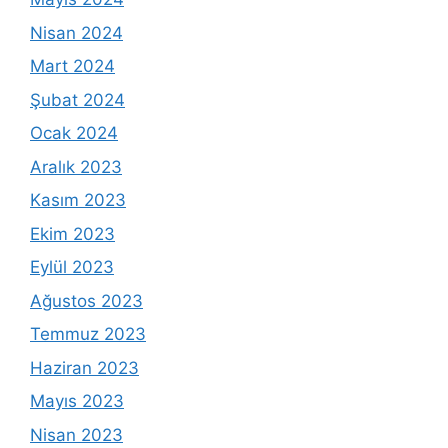
Nisan 2024
Mart 2024
Şubat 2024
Ocak 2024
Aralık 2023
Kasım 2023
Ekim 2023
Eylül 2023
Ağustos 2023
Temmuz 2023
Haziran 2023
Mayıs 2023
Nisan 2023