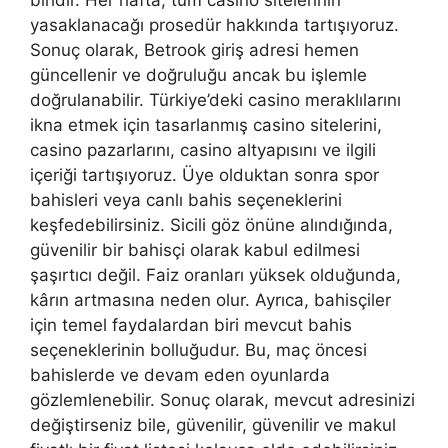
biridir. Her hafta, tüm casino sitelerinin
yasaklanacağı prosedür hakkında tartışıyoruz.
Sonuç olarak, Betrook giriş adresi hemen
güncellenir ve doğruluğu ancak bu işlemle
doğrulanabilir. Türkiye’deki casino meraklılarını
ikna etmek için tasarlanmış casino sitelerini,
casino pazarlarını, casino altyapısını ve ilgili
içeriği tartışıyoruz. Üye olduktan sonra spor
bahisleri veya canlı bahis seçeneklerini
keşfedebilirsiniz. Sicili göz önüne alındığında,
güvenilir bir bahisçi olarak kabul edilmesi
şaşırtıcı değil. Faiz oranları yüksek olduğunda,
kârın artmasına neden olur. Ayrıca, bahisçiler
için temel faydalardan biri mevcut bahis
seçeneklerinin bolluğudur. Bu, maç öncesi
bahislerde ve devam eden oyunlarda
gözlemlenebilir. Sonuç olarak, mevcut adresinizi
değiştirseniz bile, güvenilir, güvenilir ve makul