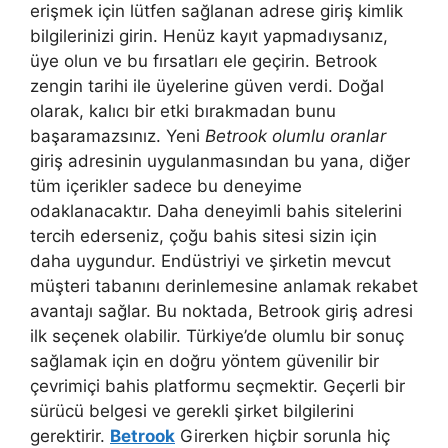
erişmek için lütfen sağlanan adrese giriş kimlik
bilgilerinizi girin. Henüz kayıt yapmadıysanız,
üye olun ve bu fırsatları ele geçirin. Betrook
zengin tarihi ile üyelerine güven verdi. Doğal
olarak, kalıcı bir etki bırakmadan bunu
başaramazsınız. Yeni
Betrook olumlu oranlar
giriş adresinin uygulanmasından bu yana, diğer
tüm içerikler sadece bu deneyime
odaklanacaktır. Daha deneyimli bahis sitelerini
tercih ederseniz, çoğu bahis sitesi sizin için
daha uygundur. Endüstriyi ve şirketin mevcut
müşteri tabanını derinlemesine anlamak rekabet
avantajı sağlar. Bu noktada, Betrook giriş adresi
ilk seçenek olabilir. Türkiye’de olumlu bir sonuç
sağlamak için en doğru yöntem güvenilir bir
çevrimiçi bahis platformu seçmektir. Geçerli bir
sürücü belgesi ve gerekli şirket bilgilerini
gerektirir.
Betrook
Girerken hiçbir sorunla hiç