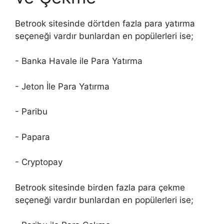
Betrook sitesinde dörtden fazla para yatırma
seçeneği vardır bunlardan en popülerleri ise;
- Banka Havale ile Para Yatırma
- Jeton İle Para Yatırma
- Paribu
- Papara
- Cryptopay
Betrook sitesinde birden fazla para çekme
seçeneği vardır bunlardan en popülerleri ise;