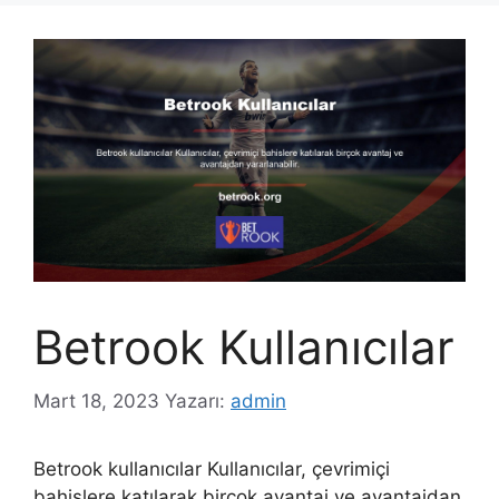
Betrook Kullanıcılar
Mart 18, 2023
Yazarı:
admin
Betrook kullanıcılar Kullanıcılar, çevrimiçi
bahislere katılarak birçok avantaj ve avantajdan