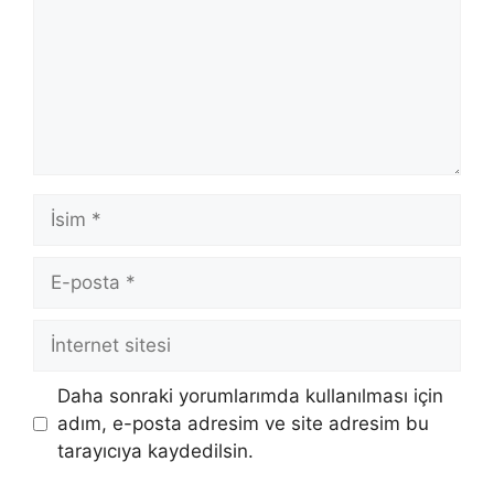
İsim
E-
posta
İnternet
sitesi
Daha sonraki yorumlarımda kullanılması için
adım, e-posta adresim ve site adresim bu
tarayıcıya kaydedilsin.