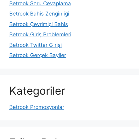
Betrook Soru Cevaplama
Betrook Bahis Zenginliği
Betrook Çevrimiçi Bahis
Betrook Giriş Problemleri
Betrook Twitter Girişi
Betrook Gerçek Bayiler
Kategoriler
Betrook Promosyonlar