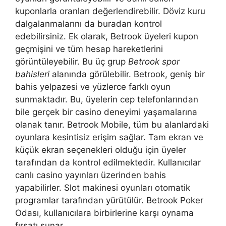
kuponlarla oranları değerlendirebilir. Döviz kuru
dalgalanmalarını da buradan kontrol
edebilirsiniz. Ek olarak, Betrook üyeleri kupon
geçmişini ve tüm hesap hareketlerini
görüntüleyebilir. Bu üç grup
Betrook spor
bahisleri
alanında görülebilir. Betrook, geniş bir
bahis yelpazesi ve yüzlerce farklı oyun
sunmaktadır. Bu, üyelerin cep telefonlarından
bile gerçek bir casino deneyimi yaşamalarına
olanak tanır. Betrook Mobile, tüm bu alanlardaki
oyunlara kesintisiz erişim sağlar. Tam ekran ve
küçük ekran seçenekleri olduğu için üyeler
tarafından da kontrol edilmektedir. Kullanıcılar
canlı casino yayınları üzerinden bahis
yapabilirler. Slot makinesi oyunları otomatik
programlar tarafından yürütülür. Betrook Poker
Odası, kullanıcılara birbirlerine karşı oynama
fırsatı sunar.