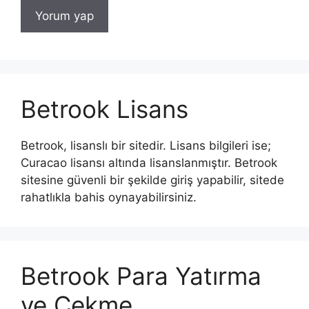
Betrook Lisans
Betrook, lisanslı bir sitedir. Lisans bilgileri ise;
Curacao lisansı altında lisanslanmıştır. Betrook
sitesine güvenli bir şekilde giriş yapabilir, sitede
rahatlıkla bahis oynayabilirsiniz.
Betrook Para Yatırma
ve Çekme