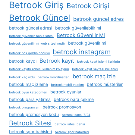
Betrook Giriş
Betrook Girişi
Betrook Güncel
betrook güncel adres
betrook güncel adresi
betrook güvenilebilir mi
Betrook Güvenilir Mi
betrook güvenilir bahis sitesi
betrook güvenlir mi
betrook güvenilir mi web sitesi nedir
betrook instagram
betrook hoş geldin bonusu
Betrook kayıt
betrook kaydı
betrook kayıt i̇şlemi farklıdır
betrook kayıtlı adresi kullanım kolaylığı
betrook kayıt sayfası kullanıcı
betrook maç izle
betrook kaç oldu
betrook koordinatları
betrook maç izleme
betrook müşteriler
betrook mobil yazılım
betrook oyunları
betrook oyun kategorileri
betrook para yatırma
betrook para çekme
betrook promosyon
betrook programları
betrook promosyon kodu
betrook sanal 7/24
Betrook Sitesi
betrook sitesi bahsi
betrook spor bahisleri
betrook spor haberleri