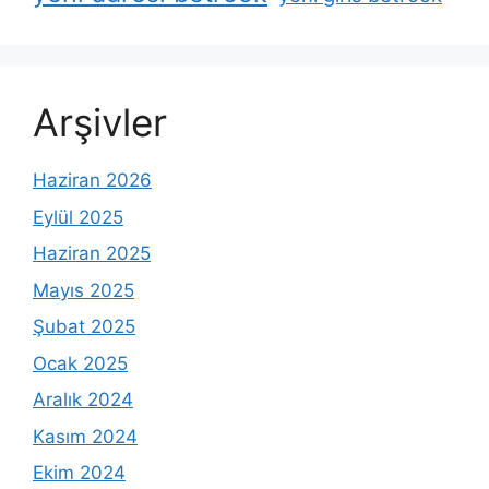
Arşivler
Haziran 2026
Eylül 2025
Haziran 2025
Mayıs 2025
Şubat 2025
Ocak 2025
Aralık 2024
Kasım 2024
Ekim 2024