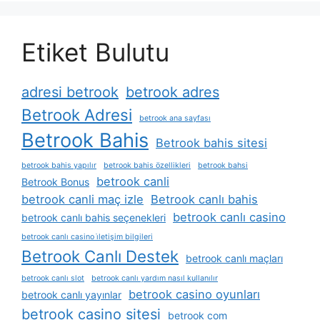
Etiket Bulutu
adresi betrook
betrook adres
Betrook Adresi
betrook ana sayfası
Betrook Bahis
Betrook bahis sitesi
betrook bahis yapılır
betrook bahis özellikleri
betrook bahsi
betrook canli
Betrook Bonus
betrook canli maç izle
Betrook canlı bahis
betrook canlı casino
betrook canlı bahis seçenekleri
betrook canlı casino i̇letişim bilgileri
Betrook Canlı Destek
betrook canlı maçları
betrook canlı slot
betrook canlı yardım nasıl kullanılır
betrook casino oyunları
betrook canlı yayınlar
betrook casino sitesi
betrook com