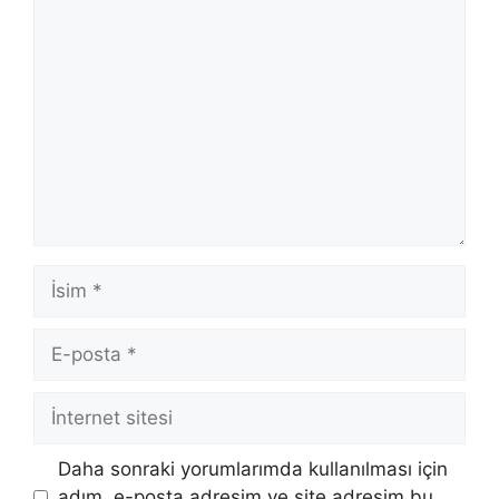
Yorum
İsim
E-
posta
İnternet
sitesi
Daha sonraki yorumlarımda kullanılması için
adım, e-posta adresim ve site adresim bu