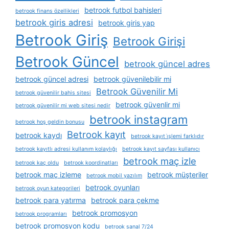
betrook futbol bahisleri
betrook finans özellikleri
betrook giris adresi
betrook giris yap
Betrook Giriş
Betrook Girişi
Betrook Güncel
betrook güncel adres
betrook güncel adresi
betrook güvenilebilir mi
Betrook Güvenilir Mi
betrook güvenilir bahis sitesi
betrook güvenlir mi
betrook güvenilir mi web sitesi nedir
betrook instagram
betrook hoş geldin bonusu
Betrook kayıt
betrook kaydı
betrook kayıt i̇şlemi farklıdır
betrook kayıtlı adresi kullanım kolaylığı
betrook kayıt sayfası kullanıcı
betrook maç izle
betrook kaç oldu
betrook koordinatları
betrook maç izleme
betrook müşteriler
betrook mobil yazılım
betrook oyunları
betrook oyun kategorileri
betrook para yatırma
betrook para çekme
betrook promosyon
betrook programları
betrook promosyon kodu
betrook sanal 7/24