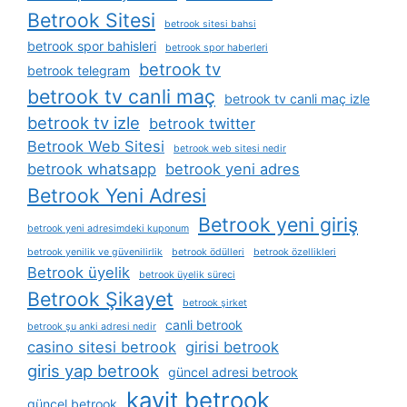
Betrook Sitesi
betrook sitesi bahsi
betrook spor bahisleri
betrook spor haberleri
betrook tv
betrook telegram
betrook tv canli maç
betrook tv canli maç izle
betrook tv izle
betrook twitter
Betrook Web Sitesi
betrook web sitesi nedir
betrook whatsapp
betrook yeni adres
Betrook Yeni Adresi
Betrook yeni giriş
betrook yeni adresimdeki kuponum
betrook yenilik ve güvenilirlik
betrook ödülleri
betrook özellikleri
Betrook üyelik
betrook üyelik süreci
Betrook Şikayet
betrook şirket
canli betrook
betrook şu anki adresi nedir
casino sitesi betrook
girisi betrook
giris yap betrook
güncel adresi betrook
kayit betrook
güncel betrook