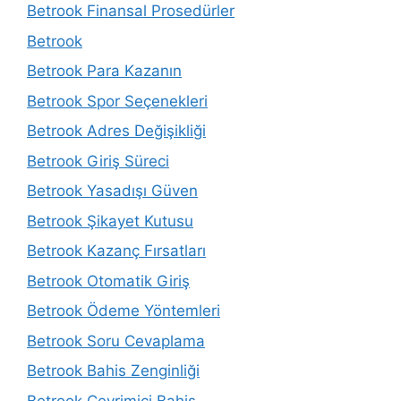
Betrook Finansal Prosedürler
Betrook
Betrook Para Kazanın
Betrook Spor Seçenekleri
Betrook Adres Değişikliği
Betrook Giriş Süreci
Betrook Yasadışı Güven
Betrook Şikayet Kutusu
Betrook Kazanç Fırsatları
Betrook Otomatik Giriş
Betrook Ödeme Yöntemleri
Betrook Soru Cevaplama
Betrook Bahis Zenginliği
Betrook Çevrimiçi Bahis