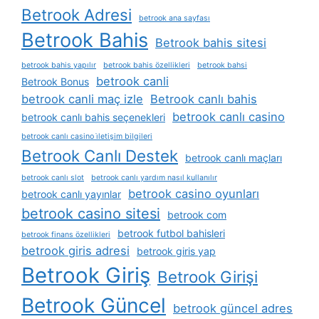
Betrook Adresi
betrook ana sayfası
Betrook Bahis
Betrook bahis sitesi
betrook bahis yapılır
betrook bahis özellikleri
betrook bahsi
betrook canli
Betrook Bonus
betrook canli maç izle
Betrook canlı bahis
betrook canlı casino
betrook canlı bahis seçenekleri
betrook canlı casino i̇letişim bilgileri
Betrook Canlı Destek
betrook canlı maçları
betrook canlı slot
betrook canlı yardım nasıl kullanılır
betrook casino oyunları
betrook canlı yayınlar
betrook casino sitesi
betrook com
betrook futbol bahisleri
betrook finans özellikleri
betrook giris adresi
betrook giris yap
Betrook Giriş
Betrook Girişi
Betrook Güncel
betrook güncel adres