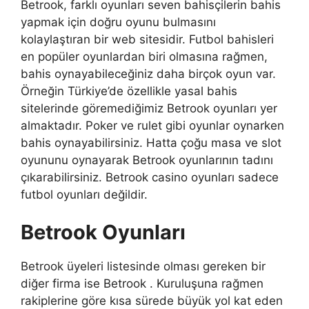
Betrook, farklı oyunları seven bahisçilerin bahis
yapmak için doğru oyunu bulmasını
kolaylaştıran bir web sitesidir. Futbol bahisleri
en popüler oyunlardan biri olmasına rağmen,
bahis oynayabileceğiniz daha birçok oyun var.
Örneğin Türkiye’de özellikle yasal bahis
sitelerinde göremediğimiz Betrook oyunları yer
almaktadır. Poker ve rulet gibi oyunlar oynarken
bahis oynayabilirsiniz. Hatta çoğu masa ve slot
oyununu oynayarak Betrook oyunlarının tadını
çıkarabilirsiniz. Betrook casino oyunları sadece
futbol oyunları değildir.
Betrook Oyunları
Betrook üyeleri listesinde olması gereken bir
diğer firma ise Betrook . Kuruluşuna rağmen
rakiplerine göre kısa sürede büyük yol kat eden