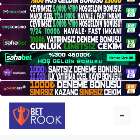
İçeriğe
atla
Menü