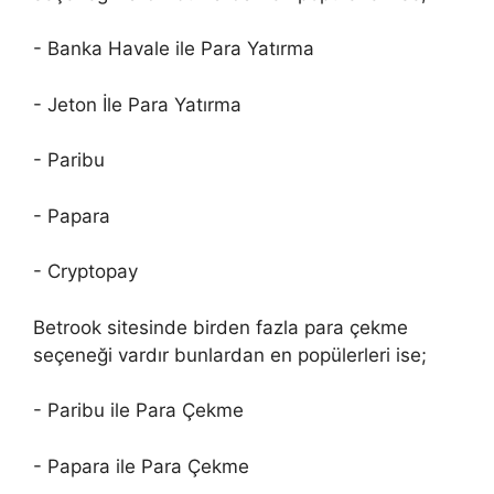
- Banka Havale ile Para Yatırma
- Jeton İle Para Yatırma
- Paribu
- Papara
- Cryptopay
Betrook sitesinde birden fazla para çekme
seçeneği vardır bunlardan en popülerleri ise;
- Paribu ile Para Çekme
- Papara ile Para Çekme