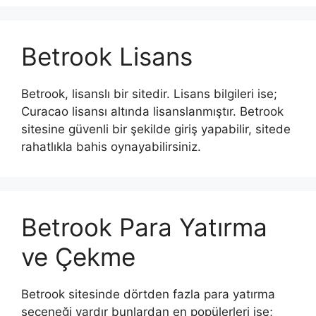
Betrook Lisans
Betrook, lisanslı bir sitedir. Lisans bilgileri ise;
Curacao lisansı altında lisanslanmıştır. Betrook
sitesine güvenli bir şekilde giriş yapabilir, sitede
rahatlıkla bahis oynayabilirsiniz.
Betrook Para Yatırma
ve Çekme
Betrook sitesinde dörtden fazla para yatırma
seçeneği vardır bunlardan en popülerleri ise;