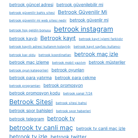
betrook güncel adresi
betrook güvenilebilir mi
Betrook Güvenilir Mi
betrook güvenilir bahis sitesi
betrook güvenlir mi
betrook güvenilir mi web sitesi nedir
betrook instagram
betrook hoş geldin bonusu
Betrook kayıt
betrook kaydı
betrook kayıt i̇şlemi farklıdır
betrook kayıtlı adresi kullanım kolaylığı
betrook kayıt sayfası kullanıcı
betrook maç izle
betrook kaç oldu
betrook koordinatları
betrook maç izleme
betrook müşteriler
betrook mobil yazılım
betrook oyunları
betrook oyun kategorileri
betrook para yatırma
betrook para çekme
betrook promosyon
betrook programları
betrook promosyon kodu
betrook sanal 7/24
Betrook Sitesi
betrook sitesi bahsi
betrook spor bahisleri
betrook spor haberleri
betrook tv
betrook telegram
betrook tv canli maç
betrook tv canli maç izle
betrook tv izle
betrook twitter