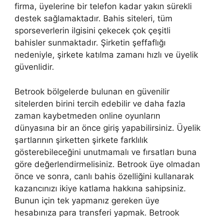
firma, üyelerine bir telefon kadar yakın sürekli
destek sağlamaktadır. Bahis siteleri, tüm
sporseverlerin ilgisini çekecek çok çeşitli
bahisler sunmaktadır. Şirketin şeffaflığı
nedeniyle, şirkete katılma zamanı hızlı ve üyelik
güvenlidir.
Betrook bölgelerde bulunan en güvenilir
sitelerden birini tercih edebilir ve daha fazla
zaman kaybetmeden online oyunların
dünyasına bir an önce giriş yapabilirsiniz. Üyelik
şartlarının şirketten şirkete farklılık
gösterebileceğini unutmamalı ve fırsatları buna
göre değerlendirmelisiniz. Betrook üye olmadan
önce ve sonra, canlı bahis özelliğini kullanarak
kazancınızı ikiye katlama hakkına sahipsiniz.
Bunun için tek yapmanız gereken üye
hesabınıza para transferi yapmak. Betrook