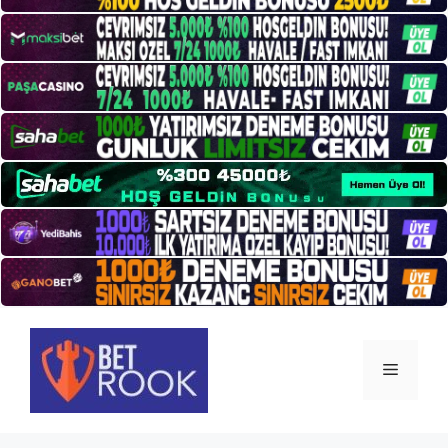
İçeriğe
atla
Menü