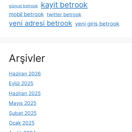
kayit betrook
güncel betrook
mobil betrook
twitter betrook
yeni adresi betrook
yeni giris betrook
Arşivler
Haziran 2026
Eylül 2025
Haziran 2025
Mayıs 2025
Şubat 2025
Ocak 2025