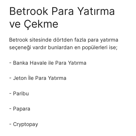
Betrook Para Yatırma
ve Çekme
Betrook sitesinde dörtden fazla para yatırma
seçeneği vardır bunlardan en popülerleri ise;
- Banka Havale ile Para Yatırma
- Jeton İle Para Yatırma
- Paribu
- Papara
- Cryptopay