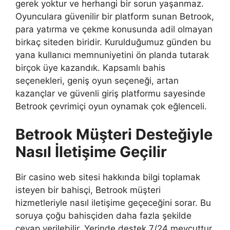
gerek yoktur ve herhangi bir sorun yaşanmaz.
Oyunculara güvenilir bir platform sunan Betrook,
para yatırma ve çekme konusunda adil olmayan
birkaç siteden biridir. Kurulduğumuz günden bu
yana kullanıcı memnuniyetini ön planda tutarak
birçok üye kazandık. Kapsamlı bahis
seçenekleri, geniş oyun seçeneği, artan
kazançlar ve güvenli giriş platformu sayesinde
Betrook çevrimiçi oyun oynamak çok eğlenceli.
Betrook Müşteri Desteğiyle
Nasıl İletişime Geçilir
Bir casino web sitesi hakkında bilgi toplamak
isteyen bir bahisçi, Betrook müşteri
hizmetleriyle nasıl iletişime geçeceğini sorar. Bu
soruya çoğu bahisçiden daha fazla şekilde
cevap verilebilir. Yerinde destek 7/24 mevcuttur