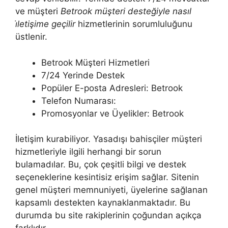
ve müşteri
Betrook müşteri desteğiyle nasıl
i̇letişime geçilir
hizmetlerinin sorumluluğunu
üstlenir.
Betrook Müşteri Hizmetleri
7/24 Yerinde Destek
Popüler E-posta Adresleri: Betrook
Telefon Numarası:
Promosyonlar ve Üyelikler: Betrook
İletişim kurabiliyor. Yasadışı bahisçiler müşteri
hizmetleriyle ilgili herhangi bir sorun
bulamadılar. Bu, çok çeşitli bilgi ve destek
seçeneklerine kesintisiz erişim sağlar. Sitenin
genel müşteri memnuniyeti, üyelerine sağlanan
kapsamlı destekten kaynaklanmaktadır. Bu
durumda bu site rakiplerinin çoğundan açıkça