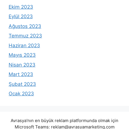
Ekim 2023
Eylül 2023
Ağustos 2023
Temmuz 2023
Haziran 2023
Mayıs 2023
Nisan 2023
Mart 2023
Şubat 2023
Ocak 2023
Avrasya'nın en büyük reklam platformunda olmak için
Microsoft Teams:
reklam@avrasyamarketing.com