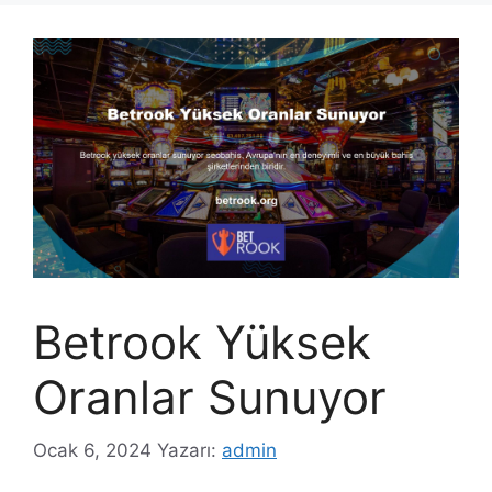
Betrook Yüksek
Oranlar Sunuyor
Ocak 6, 2024
Yazarı:
admin