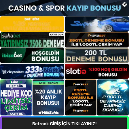
×
Betrook GİRİŞ İÇİN TIKLAYINIZ!