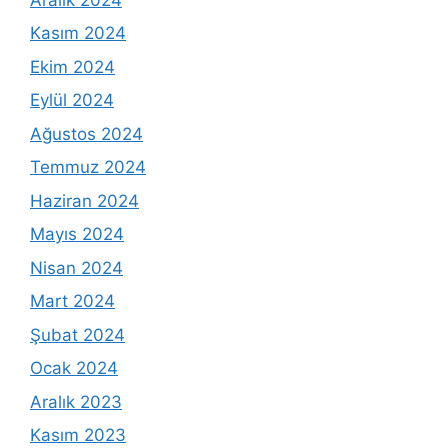
Kasım 2024
Ekim 2024
Eylül 2024
Ağustos 2024
Temmuz 2024
Haziran 2024
Mayıs 2024
Nisan 2024
Mart 2024
Şubat 2024
Ocak 2024
Aralık 2023
Kasım 2023