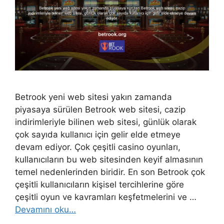
Betrook yeni web sitesi yakın zamanda
piyasaya sürülen Betrook web sitesi, cazip
indirimleriyle bilinen web sitesi, günlük olarak
çok sayıda kullanıcı için gelir elde etmeye
devam ediyor. Çok çeşitli casino oyunları,
kullanıcıların bu web sitesinden keyif almasının
temel nedenlerinden biridir. En son Betrook çok
çeşitli kullanıcıların kişisel tercihlerine göre
çeşitli oyun ve kavramları keşfetmelerini ve …
Devamını oku…