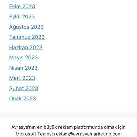
Ekim 2023
Eylül 2023
Ağustos 2023
Temmuz 2023
Haziran 2023
Mayıs 2023
Nisan 2023
Mart 2023
Şubat 2023
Ocak 2023
Avrasya'nın en büyük reklam platformunda olmak için
Microsoft Teams:
reklam@avrasyamarketing.com