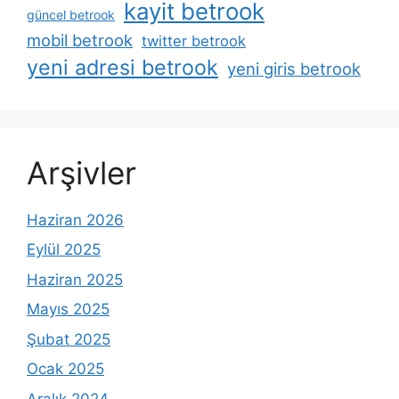
kayit betrook
güncel betrook
mobil betrook
twitter betrook
yeni adresi betrook
yeni giris betrook
Arşivler
Haziran 2026
Eylül 2025
Haziran 2025
Mayıs 2025
Şubat 2025
Ocak 2025
Aralık 2024