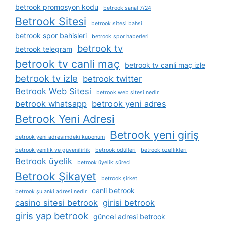
betrook promosyon kodu
betrook sanal 7/24
Betrook Sitesi
betrook sitesi bahsi
betrook spor bahisleri
betrook spor haberleri
betrook tv
betrook telegram
betrook tv canli maç
betrook tv canli maç izle
betrook tv izle
betrook twitter
Betrook Web Sitesi
betrook web sitesi nedir
betrook whatsapp
betrook yeni adres
Betrook Yeni Adresi
Betrook yeni giriş
betrook yeni adresimdeki kuponum
betrook yenilik ve güvenilirlik
betrook ödülleri
betrook özellikleri
Betrook üyelik
betrook üyelik süreci
Betrook Şikayet
betrook şirket
canli betrook
betrook şu anki adresi nedir
casino sitesi betrook
girisi betrook
giris yap betrook
güncel adresi betrook