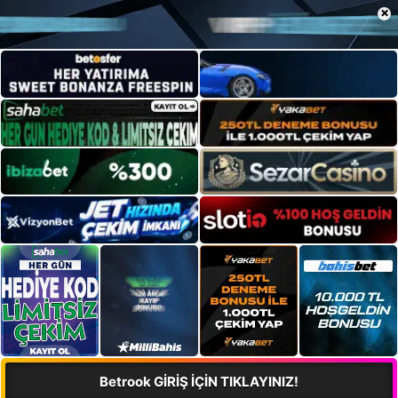
×
Betrook GİRİŞ İÇİN TIKLAYINIZ!