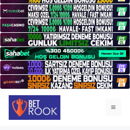
İçeriğe
atla
Menü