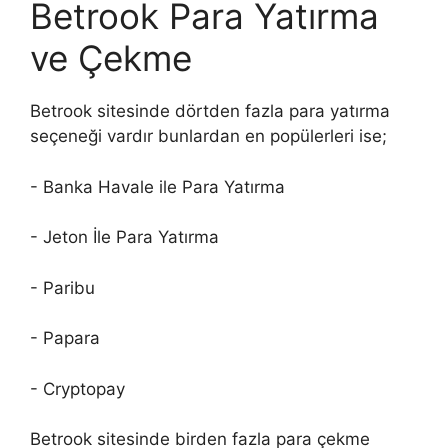
Betrook Para Yatırma
ve Çekme
Betrook sitesinde dörtden fazla para yatırma
seçeneği vardır bunlardan en popülerleri ise;
- Banka Havale ile Para Yatırma
- Jeton İle Para Yatırma
- Paribu
- Papara
- Cryptopay
Betrook sitesinde birden fazla para çekme