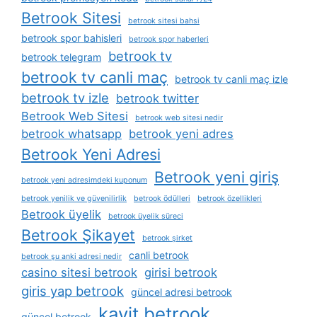
Betrook Sitesi
betrook sitesi bahsi
betrook spor bahisleri
betrook spor haberleri
betrook tv
betrook telegram
betrook tv canli maç
betrook tv canli maç izle
betrook tv izle
betrook twitter
Betrook Web Sitesi
betrook web sitesi nedir
betrook whatsapp
betrook yeni adres
Betrook Yeni Adresi
Betrook yeni giriş
betrook yeni adresimdeki kuponum
betrook yenilik ve güvenilirlik
betrook ödülleri
betrook özellikleri
Betrook üyelik
betrook üyelik süreci
Betrook Şikayet
betrook şirket
canli betrook
betrook şu anki adresi nedir
casino sitesi betrook
girisi betrook
giris yap betrook
güncel adresi betrook
kayit betrook
güncel betrook