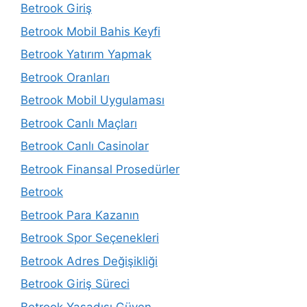
Betrook Giriş
Betrook Mobil Bahis Keyfi
Betrook Yatırım Yapmak
Betrook Oranları
Betrook Mobil Uygulaması
Betrook Canlı Maçları
Betrook Canlı Casinolar
Betrook Finansal Prosedürler
Betrook
Betrook Para Kazanın
Betrook Spor Seçenekleri
Betrook Adres Değişikliği
Betrook Giriş Süreci
Betrook Yasadışı Güven