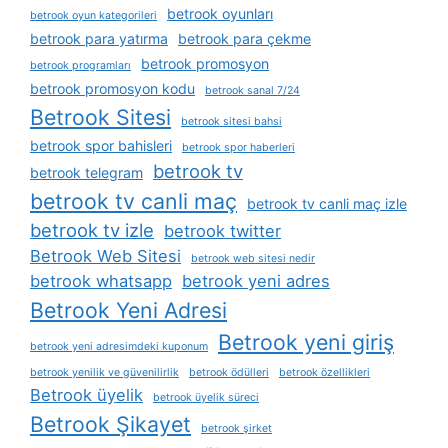
betrook oyunları
betrook oyun kategorileri
betrook para yatırma
betrook para çekme
betrook promosyon
betrook programları
betrook promosyon kodu
betrook sanal 7/24
Betrook Sitesi
betrook sitesi bahsi
betrook spor bahisleri
betrook spor haberleri
betrook tv
betrook telegram
betrook tv canli maç
betrook tv canli maç izle
betrook tv izle
betrook twitter
Betrook Web Sitesi
betrook web sitesi nedir
betrook whatsapp
betrook yeni adres
Betrook Yeni Adresi
Betrook yeni giriş
betrook yeni adresimdeki kuponum
betrook yenilik ve güvenilirlik
betrook ödülleri
betrook özellikleri
Betrook üyelik
betrook üyelik süreci
Betrook Şikayet
betrook şirket