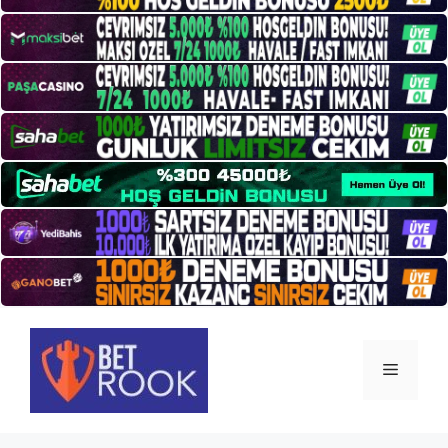
İçeriğe
atla
Menü