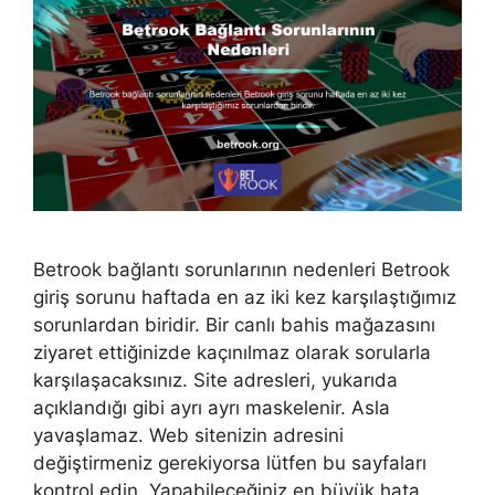
Betrook bağlantı sorunlarının nedenleri Betrook
giriş sorunu haftada en az iki kez karşılaştığımız
sorunlardan biridir. Bir canlı bahis mağazasını
ziyaret ettiğinizde kaçınılmaz olarak sorularla
karşılaşacaksınız. Site adresleri, yukarıda
açıklandığı gibi ayrı ayrı maskelenir. Asla
yavaşlamaz. Web sitenizin adresini
değiştirmeniz gerekiyorsa lütfen bu sayfaları
kontrol edin. Yapabileceğiniz en büyük hata