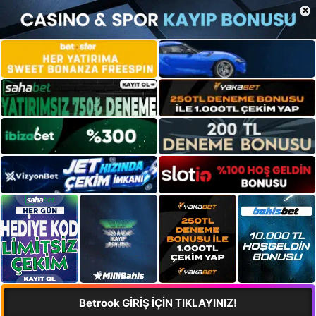
×
Betrook GİRİŞ İÇİN TIKLAYINIZ!