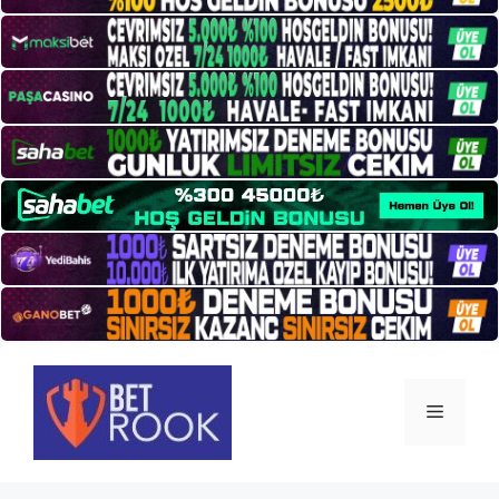
İçeriğe
atla
Menü