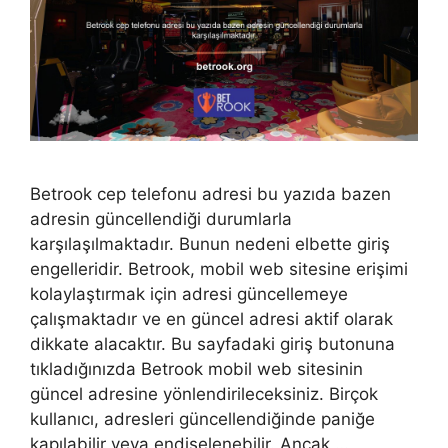
Betrook cep telefonu adresi bu yazıda bazen
adresin güncellendiği durumlarla
karşılaşılmaktadır. Bunun nedeni elbette giriş
engelleridir. Betrook, mobil web sitesine erişimi
kolaylaştırmak için adresi güncellemeye
çalışmaktadır ve en güncel adresi aktif olarak
dikkate alacaktır. Bu sayfadaki giriş butonuna
tıkladığınızda Betrook mobil web sitesinin
güncel adresine yönlendirileceksiniz. Birçok
kullanıcı, adresleri güncellendiğinde paniğe
kapılabilir veya endişelenebilir. Ancak …