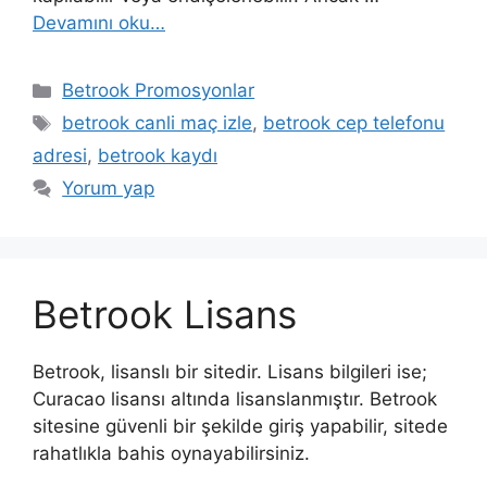
Devamını oku…
Kategoriler
Betrook Promosyonlar
Etiketler
betrook canli maç izle
,
betrook cep telefonu
adresi
,
betrook kaydı
Yorum yap
Betrook Lisans
Betrook, lisanslı bir sitedir. Lisans bilgileri ise;
Curacao lisansı altında lisanslanmıştır. Betrook
sitesine güvenli bir şekilde giriş yapabilir, sitede
rahatlıkla bahis oynayabilirsiniz.