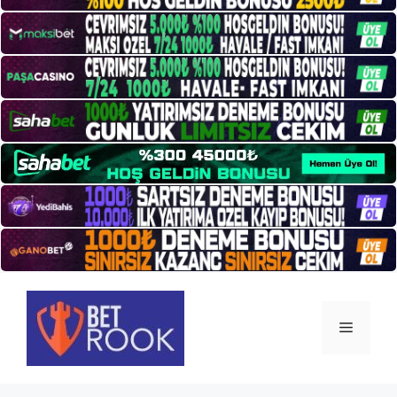
İçeriğe
atla
Menü