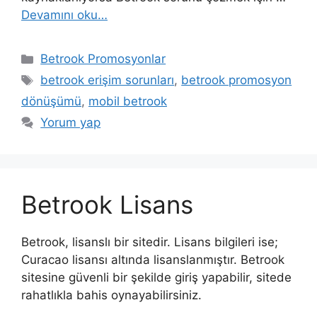
Devamını oku…
Kategoriler
Betrook Promosyonlar
Etiketler
betrook erişim sorunları
,
betrook promosyon
dönüşümü
,
mobil betrook
Yorum yap
Betrook Lisans
Betrook, lisanslı bir sitedir. Lisans bilgileri ise;
Curacao lisansı altında lisanslanmıştır. Betrook
sitesine güvenli bir şekilde giriş yapabilir, sitede
rahatlıkla bahis oynayabilirsiniz.