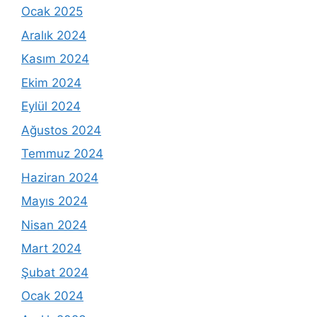
Ocak 2025
Aralık 2024
Kasım 2024
Ekim 2024
Eylül 2024
Ağustos 2024
Temmuz 2024
Haziran 2024
Mayıs 2024
Nisan 2024
Mart 2024
Şubat 2024
Ocak 2024