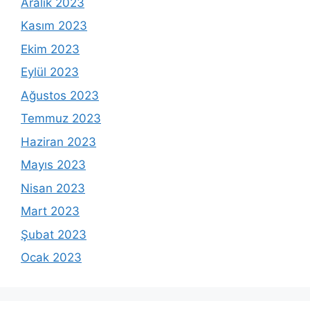
Aralık 2023
Kasım 2023
Ekim 2023
Eylül 2023
Ağustos 2023
Temmuz 2023
Haziran 2023
Mayıs 2023
Nisan 2023
Mart 2023
Şubat 2023
Ocak 2023