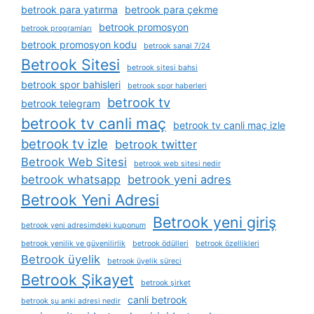
betrook para yatırma
betrook para çekme
betrook promosyon
betrook programları
betrook promosyon kodu
betrook sanal 7/24
Betrook Sitesi
betrook sitesi bahsi
betrook spor bahisleri
betrook spor haberleri
betrook tv
betrook telegram
betrook tv canli maç
betrook tv canli maç izle
betrook tv izle
betrook twitter
Betrook Web Sitesi
betrook web sitesi nedir
betrook whatsapp
betrook yeni adres
Betrook Yeni Adresi
Betrook yeni giriş
betrook yeni adresimdeki kuponum
betrook yenilik ve güvenilirlik
betrook ödülleri
betrook özellikleri
Betrook üyelik
betrook üyelik süreci
Betrook Şikayet
betrook şirket
canli betrook
betrook şu anki adresi nedir