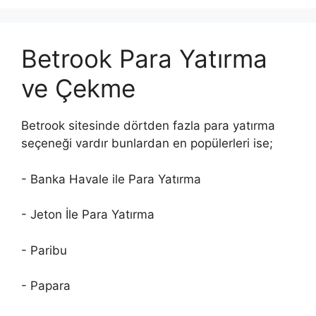
Betrook Para Yatırma
ve Çekme
Betrook sitesinde dörtden fazla para yatırma
seçeneği vardır bunlardan en popülerleri ise;
- Banka Havale ile Para Yatırma
- Jeton İle Para Yatırma
- Paribu
- Papara