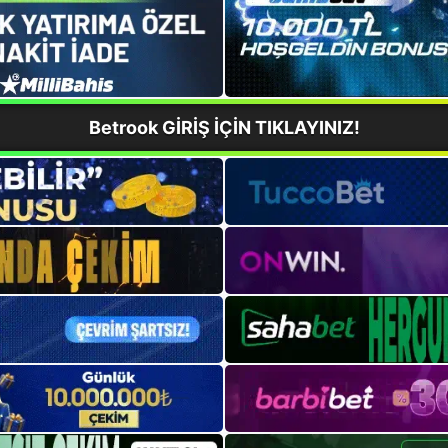
Betrook GİRİŞ İÇİN TIKLAYINIZ!