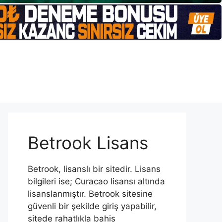
Betrook Lisans
Betrook, lisanslı bir sitedir. Lisans
bilgileri ise; Curacao lisansı altında
lisanslanmıştır. Betrook sitesine
güvenli bir şekilde giriş yapabilir,
sitede rahatlıkla bahis