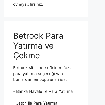
oynayabilirsiniz.
Betrook Para
Yatırma ve
Çekme
Betrook sitesinde dörtden fazla
para yatırma seçeneği vardır
bunlardan en popülerleri ise;
- Banka Havale ile Para Yatırma
- Jeton İle Para Yatırma