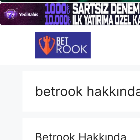
İçeriğe
atla
betrook hakkınd
Betrook Hakkında