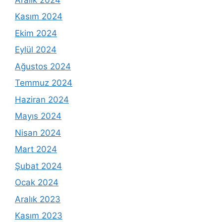
Kasım 2024
Ekim 2024
Eylül 2024
Ağustos 2024
Temmuz 2024
Haziran 2024
Mayıs 2024
Nisan 2024
Mart 2024
Şubat 2024
Ocak 2024
Aralık 2023
Kasım 2023