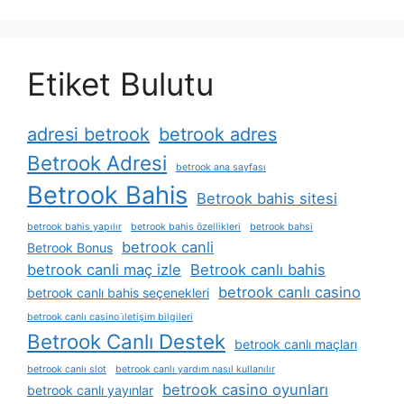
Etiket Bulutu
adresi betrook
betrook adres
Betrook Adresi
betrook ana sayfası
Betrook Bahis
Betrook bahis sitesi
betrook bahis yapılır
betrook bahis özellikleri
betrook bahsi
betrook canli
Betrook Bonus
betrook canli maç izle
Betrook canlı bahis
betrook canlı casino
betrook canlı bahis seçenekleri
betrook canlı casino i̇letişim bilgileri
Betrook Canlı Destek
betrook canlı maçları
betrook canlı slot
betrook canlı yardım nasıl kullanılır
betrook casino oyunları
betrook canlı yayınlar