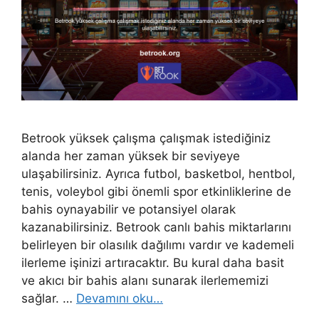
Betrook yüksek çalışma çalışmak istediğiniz
alanda her zaman yüksek bir seviyeye
ulaşabilirsiniz. Ayrıca futbol, ​​basketbol, ​​hentbol,
​​tenis, voleybol gibi önemli spor etkinliklerine de
bahis oynayabilir ve potansiyel olarak
kazanabilirsiniz. Betrook canlı bahis miktarlarını
belirleyen bir olasılık dağılımı vardır ve kademeli
ilerleme işinizi artıracaktır. Bu kural daha basit
ve akıcı bir bahis alanı sunarak ilerlememizi
sağlar. …
Devamını oku…