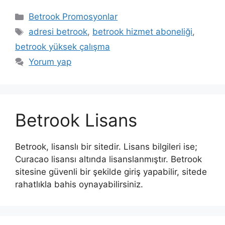
Kategoriler
Betrook Promosyonlar
Etiketler
adresi betrook
,
betrook hizmet aboneliği
,
betrook yüksek çalışma
Yorum yap
Betrook Lisans
Betrook, lisanslı bir sitedir. Lisans bilgileri ise;
Curacao lisansı altında lisanslanmıştır. Betrook
sitesine güvenli bir şekilde giriş yapabilir, sitede
rahatlıkla bahis oynayabilirsiniz.