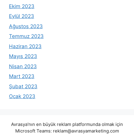
Ekim 2023
Eylül 2023
Ağustos 2023
Temmuz 2023
Haziran 2023
Mayıs 2023
Nisan 2023
Mart 2023
Şubat 2023
Ocak 2023
Avrasya'nın en büyük reklam platformunda olmak için
Microsoft Teams:
reklam@avrasyamarketing.com