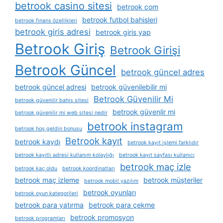
betrook casino sitesi
betrook com
betrook futbol bahisleri
betrook finans özellikleri
betrook giris adresi
betrook giris yap
Betrook Giriş
Betrook Girişi
Betrook Güncel
betrook güncel adres
betrook güncel adresi
betrook güvenilebilir mi
Betrook Güvenilir Mi
betrook güvenilir bahis sitesi
betrook güvenlir mi
betrook güvenilir mi web sitesi nedir
betrook instagram
betrook hoş geldin bonusu
Betrook kayıt
betrook kaydı
betrook kayıt i̇şlemi farklıdır
betrook kayıtlı adresi kullanım kolaylığı
betrook kayıt sayfası kullanıcı
betrook maç izle
betrook kaç oldu
betrook koordinatları
betrook maç izleme
betrook müşteriler
betrook mobil yazılım
betrook oyunları
betrook oyun kategorileri
betrook para yatırma
betrook para çekme
betrook promosyon
betrook programları