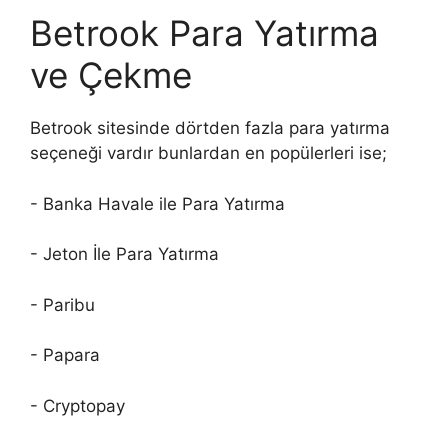
Betrook Para Yatırma
ve Çekme
Betrook sitesinde dörtden fazla para yatırma
seçeneği vardır bunlardan en popülerleri ise;
- Banka Havale ile Para Yatırma
- Jeton İle Para Yatırma
- Paribu
- Papara
- Cryptopay