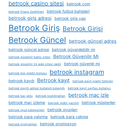
betrook casino sitesi
betrook com
betrook futbol bahisleri
betrook finans özellikleri
betrook giris adresi
betrook giris yap
Betrook Giriş
Betrook Girişi
Betrook Güncel
betrook güncel adres
betrook güncel adresi
betrook güvenilebilir mi
Betrook Güvenilir Mi
betrook güvenilir bahis sitesi
betrook güvenlir mi
betrook güvenilir mi web sitesi nedir
betrook instagram
betrook hoş geldin bonusu
Betrook kayıt
betrook kaydı
betrook kayıt i̇şlemi farklıdır
betrook kayıtlı adresi kullanım kolaylığı
betrook kayıt sayfası kullanıcı
betrook maç izle
betrook kaç oldu
betrook koordinatları
betrook maç izleme
betrook müşteriler
betrook mobil yazılım
betrook oyunları
betrook oyun kategorileri
betrook para yatırma
betrook para çekme
betrook promosyon
betrook programları