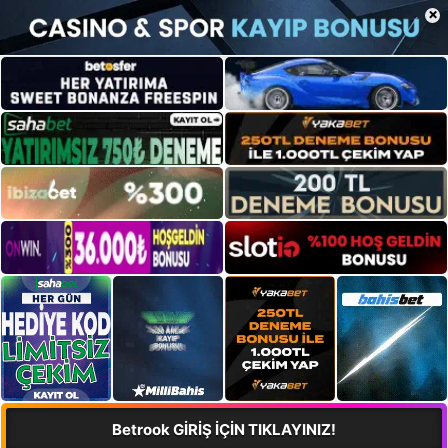
×
Betrook GİRİŞ İÇİN TIKLAYINIZ!