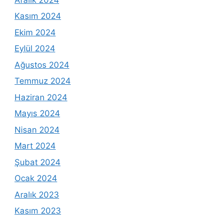
Kasım 2024
Ekim 2024
Eylül 2024
Ağustos 2024
Temmuz 2024
Haziran 2024
Mayıs 2024
Nisan 2024
Mart 2024
Şubat 2024
Ocak 2024
Aralık 2023
Kasım 2023