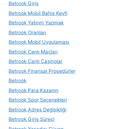
Betrook Giriş
Betrook Mobil Bahis Keyfi
Betrook Yatırım Yapmak
Betrook Oranları
Betrook Mobil Uygulaması
Betrook Canlı Maçları
Betrook Canlı Casinolar
Betrook Finansal Prosedürler
Betrook
Betrook Para Kazanın
Betrook Spor Seçenekleri
Betrook Adres Değişikliği
Betrook Giriş Süreci
Betrook Yasadışı Güven