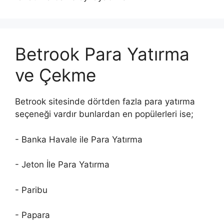
Betrook Para Yatırma
ve Çekme
Betrook sitesinde dörtden fazla para yatırma
seçeneği vardır bunlardan en popülerleri ise;
- Banka Havale ile Para Yatırma
- Jeton İle Para Yatırma
- Paribu
- Papara