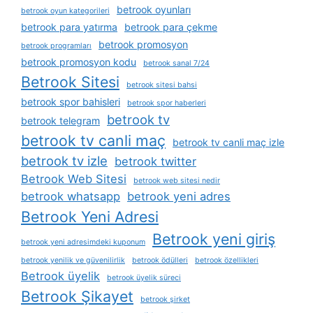
betrook oyunları
betrook oyun kategorileri
betrook para yatırma
betrook para çekme
betrook promosyon
betrook programları
betrook promosyon kodu
betrook sanal 7/24
Betrook Sitesi
betrook sitesi bahsi
betrook spor bahisleri
betrook spor haberleri
betrook tv
betrook telegram
betrook tv canli maç
betrook tv canli maç izle
betrook tv izle
betrook twitter
Betrook Web Sitesi
betrook web sitesi nedir
betrook whatsapp
betrook yeni adres
Betrook Yeni Adresi
Betrook yeni giriş
betrook yeni adresimdeki kuponum
betrook yenilik ve güvenilirlik
betrook ödülleri
betrook özellikleri
Betrook üyelik
betrook üyelik süreci
Betrook Şikayet
betrook şirket