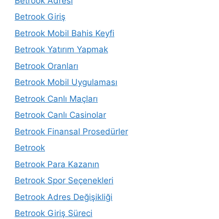
Betrook Adresi
Betrook Giriş
Betrook Mobil Bahis Keyfi
Betrook Yatırım Yapmak
Betrook Oranları
Betrook Mobil Uygulaması
Betrook Canlı Maçları
Betrook Canlı Casinolar
Betrook Finansal Prosedürler
Betrook
Betrook Para Kazanın
Betrook Spor Seçenekleri
Betrook Adres Değişikliği
Betrook Giriş Süreci