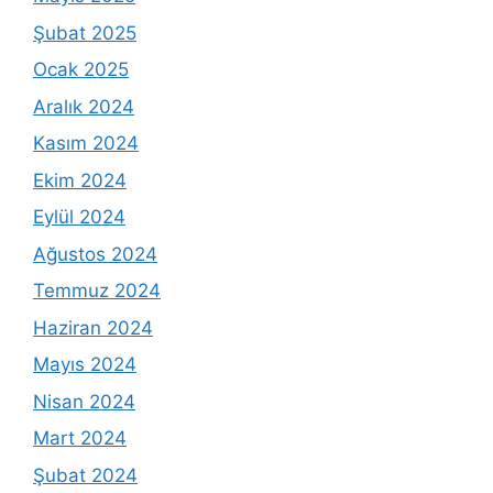
Şubat 2025
Ocak 2025
Aralık 2024
Kasım 2024
Ekim 2024
Eylül 2024
Ağustos 2024
Temmuz 2024
Haziran 2024
Mayıs 2024
Nisan 2024
Mart 2024
Şubat 2024