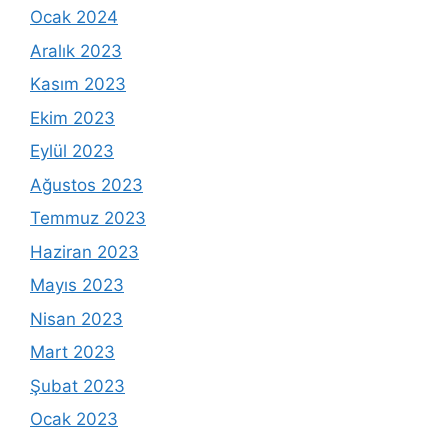
Ocak 2024
Aralık 2023
Kasım 2023
Ekim 2023
Eylül 2023
Ağustos 2023
Temmuz 2023
Haziran 2023
Mayıs 2023
Nisan 2023
Mart 2023
Şubat 2023
Ocak 2023