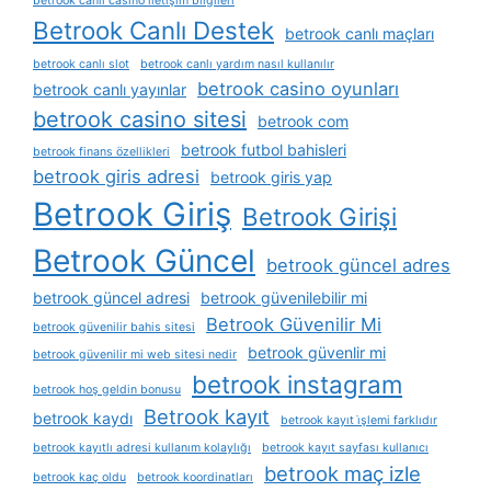
betrook canlı casino i̇letişim bilgileri
Betrook Canlı Destek
betrook canlı maçları
betrook canlı slot
betrook canlı yardım nasıl kullanılır
betrook casino oyunları
betrook canlı yayınlar
betrook casino sitesi
betrook com
betrook futbol bahisleri
betrook finans özellikleri
betrook giris adresi
betrook giris yap
Betrook Giriş
Betrook Girişi
Betrook Güncel
betrook güncel adres
betrook güncel adresi
betrook güvenilebilir mi
Betrook Güvenilir Mi
betrook güvenilir bahis sitesi
betrook güvenlir mi
betrook güvenilir mi web sitesi nedir
betrook instagram
betrook hoş geldin bonusu
Betrook kayıt
betrook kaydı
betrook kayıt i̇şlemi farklıdır
betrook kayıtlı adresi kullanım kolaylığı
betrook kayıt sayfası kullanıcı
betrook maç izle
betrook kaç oldu
betrook koordinatları