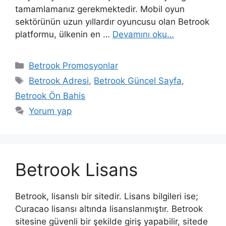
tamamlamanız gerekmektedir. Mobil oyun
sektörünün uzun yıllardır oyuncusu olan Betrook
platformu, ülkenin en …
Devamını oku…
Kategoriler
Betrook Promosyonlar
Etiketler
Betrook Adresi
,
Betrook Güncel Sayfa
,
Betrook Ön Bahis
Yorum yap
Betrook Lisans
Betrook, lisanslı bir sitedir. Lisans bilgileri ise;
Curacao lisansı altında lisanslanmıştır. Betrook
sitesine güvenli bir şekilde giriş yapabilir, sitede