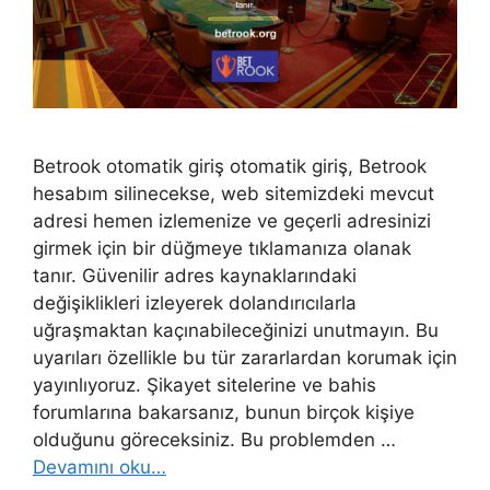
Betrook otomatik giriş otomatik giriş, Betrook
hesabım silinecekse, web sitemizdeki mevcut
adresi hemen izlemenize ve geçerli adresinizi
girmek için bir düğmeye tıklamanıza olanak
tanır. Güvenilir adres kaynaklarındaki
değişiklikleri izleyerek dolandırıcılarla
uğraşmaktan kaçınabileceğinizi unutmayın. Bu
uyarıları özellikle bu tür zararlardan korumak için
yayınlıyoruz. Şikayet sitelerine ve bahis
forumlarına bakarsanız, bunun birçok kişiye
olduğunu göreceksiniz. Bu problemden …
Devamını oku…