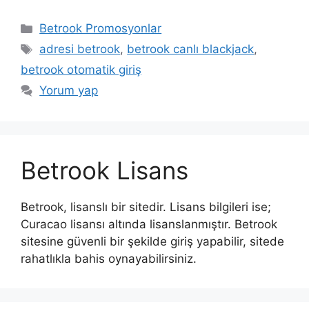
Kategoriler
Betrook Promosyonlar
Etiketler
adresi betrook
,
betrook canlı blackjack
,
betrook otomatik giriş
Yorum yap
Betrook Lisans
Betrook, lisanslı bir sitedir. Lisans bilgileri ise;
Curacao lisansı altında lisanslanmıştır. Betrook
sitesine güvenli bir şekilde giriş yapabilir, sitede
rahatlıkla bahis oynayabilirsiniz.