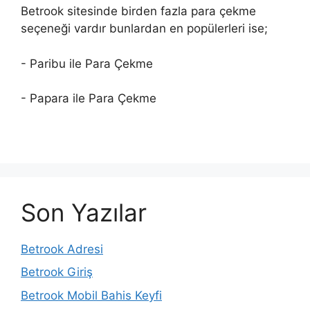
Betrook sitesinde birden fazla para çekme
seçeneği vardır bunlardan en popülerleri ise;
- Paribu ile Para Çekme
- Papara ile Para Çekme
Son Yazılar
Betrook Adresi
Betrook Giriş
Betrook Mobil Bahis Keyfi