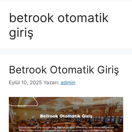
betrook otomatik
giriş
Betrook Otomatik Giriş
Eylül 10, 2025
Yazarı:
admin