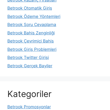
Betrook Otomatik Giriş
Betrook Ödeme Yöntemleri
Betrook Soru Cevaplama
Betrook Bahis Zenginliği
Betrook Çevrimiçi Bahis
Betrook Giriş Problemleri
Betrook Twitter Girişi
Betrook Gerçek Bayiler
Kategoriler
Betrook Promosyonlar