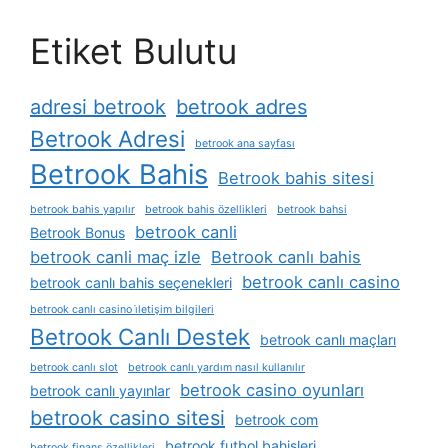
Etiket Bulutu
adresi betrook
betrook adres
Betrook Adresi
betrook ana sayfası
Betrook Bahis
Betrook bahis sitesi
betrook bahis yapılır
betrook bahis özellikleri
betrook bahsi
betrook canli
Betrook Bonus
betrook canli maç izle
Betrook canlı bahis
betrook canlı casino
betrook canlı bahis seçenekleri
betrook canlı casino i̇letişim bilgileri
Betrook Canlı Destek
betrook canlı maçları
betrook canlı slot
betrook canlı yardım nasıl kullanılır
betrook casino oyunları
betrook canlı yayınlar
betrook casino sitesi
betrook com
betrook futbol bahisleri
betrook finans özellikleri