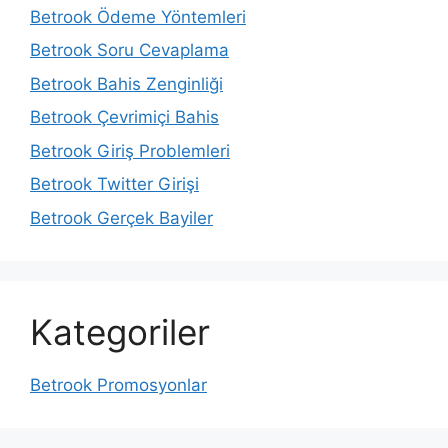
Betrook Ödeme Yöntemleri
Betrook Soru Cevaplama
Betrook Bahis Zenginliği
Betrook Çevrimiçi Bahis
Betrook Giriş Problemleri
Betrook Twitter Girişi
Betrook Gerçek Bayiler
Kategoriler
Betrook Promosyonlar