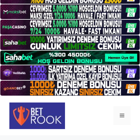
İçeriğe
atla
Menü