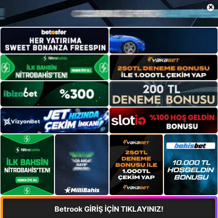
×
Betrook GİRİŞ İÇİN TIKLAYINIZ!