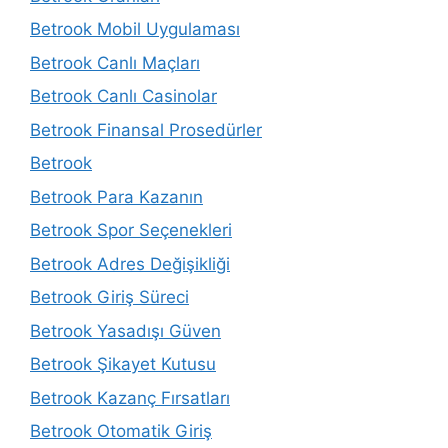
Betrook Mobil Uygulaması
Betrook Canlı Maçları
Betrook Canlı Casinolar
Betrook Finansal Prosedürler
Betrook
Betrook Para Kazanın
Betrook Spor Seçenekleri
Betrook Adres Değişikliği
Betrook Giriş Süreci
Betrook Yasadışı Güven
Betrook Şikayet Kutusu
Betrook Kazanç Fırsatları
Betrook Otomatik Giriş