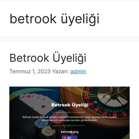
betrook üyeliği
Betrook Üyeliği
Temmuz 1, 2023
Yazarı:
admin