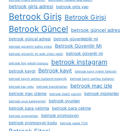
betrook giris adresi
betrook giris yap
Betrook Giriş
Betrook Girişi
Betrook Güncel
betrook güncel adres
betrook güncel adresi
betrook güvenilebilir mi
Betrook Güvenilir Mi
betrook güvenilir bahis sitesi
betrook güvenlir mi
betrook güvenilir mi web sitesi nedir
betrook instagram
betrook hoş geldin bonusu
Betrook kayıt
betrook kaydı
betrook kayıt i̇şlemi farklıdır
betrook kayıtlı adresi kullanım kolaylığı
betrook kayıt sayfası kullanıcı
betrook maç izle
betrook kaç oldu
betrook koordinatları
betrook maç izleme
betrook müşteriler
betrook mobil yazılım
betrook oyunları
betrook oyun kategorileri
betrook para yatırma
betrook para çekme
betrook promosyon
betrook programları
betrook promosyon kodu
betrook sanal 7/24
Betrook Sitesi