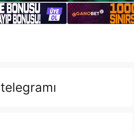
 telegramı