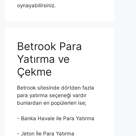
oynayabilirsiniz.
Betrook Para
Yatırma ve
Çekme
Betrook sitesinde dörtden fazla
para yatırma seçeneği vardır
bunlardan en popülerleri ise;
- Banka Havale ile Para Yatırma
- Jeton İle Para Yatırma